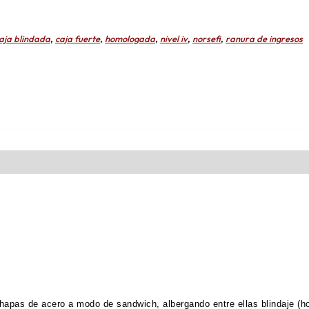
aja blindada
,
caja fuerte
,
homologada
,
nivel iv
,
norsefi
,
ranura de ingresos
chapas de acero a modo de sandwich, albergando entre ellas blindaje (ho