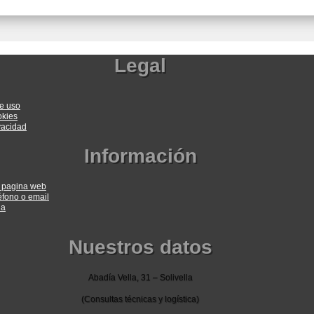
Legal
e uso
okies
ivacidad
Información
a pagina web
éfono o email
ia
Nuestros datos
Abadía Vella, 31 – Solivella
(Consultas técnicas y logística)