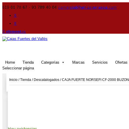
619 01 78 67 - 93 789 40 04
comercial@arcasterrassa.com
X
X
0 elementos
Home
Tienda
Categorías
Marcas
Servicios
Ofertas
Seleccionar página
Inicio
/
Tienda
/
Descatalogados
/ CAJA FUERTE NORSEFI CF-2000 BUZON 
Hay existencias