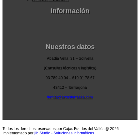
Información
Pedidos por la pagina web
Pedido por teléfono o email
Envío y garantia
Pago seguro
Nuestros datos
Abadía Vella, 31 – Solivella
(Consultas técnicas y logística)
93 789 40 04 – 619 01 78 67
43412 – Tarrragona
tienda@arcasterrassa.com
Todos los derechos reservados por Cajas Fuertes del Vallés @ 2026 -
Implementado por
jlb Studio - Soluciones Informáticas