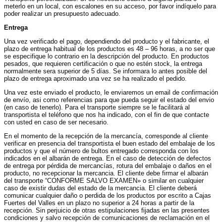
meterlo en un local, con escalones en su acceso, por favor indíquelo para
poder realizar un presupuesto adecuado.
Entrega
Una vez verificado el pago, dependiendo del producto y el fabricante, el
plazo de entrega habitual de los productos es 48 – 96 horas, a no ser que
se especifique lo contrario en la descripción del producto. En productos
pesados, que requieren certificación o que no estén stock, la entrega
normalmente sera superior de 5 días. Se informara lo antes posible del
plazo de entrega aproximado una vez se ha realizado el pedido.
Una vez este enviado el producto, le enviaremos un email de confirmación
de envío, asi como referencias para que pueda seguir el estado del envio
(en caso de tenerlo). Para el transporte siempre se le facilitará al
transportista el teléfono que nos ha indicado, con el fin de que contacte
con usted en caso de ser necesario.
En el momento de la recepción de la mercancía, corresponde al cliente
verificar en presencia del transportista el buen estado del embalaje de los
productos y que el número de bultos entregado corresponda con los
indicados en el albarán de entrega. En el caso de detección de defectos
de entrega por pérdida de mercancías, rotura del embalaje o daños en el
producto, no recepcionar la mercancia. El cliente debe firmar el albarán
del transporte “CONFORME SALVO EXAMEN» o similar en cualquier
caso de existir dudas del estado de la mercancia. El cliente deberá
comunicar cualquier daño o perdida de los productos por escrito a Cajas
Fuertes del Valles en un plazo no superior a 24 horas a partir de la
recepción. Sin perjuicio de otras estipulaciones fijadas en las presentes
condiciones y salvo recepción de comunicaciones de reclamación en el