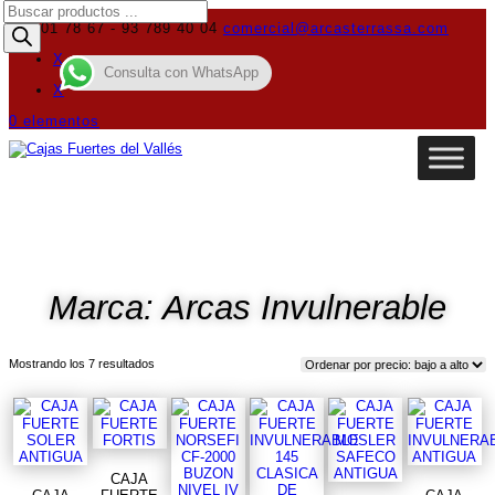
Búsqueda
de
619 01 78 67 - 93 789 40 04
comercial@arcasterrassa.com
productos
X
Consulta con WhatsApp
X
0 elementos
Marca: Arcas Invulnerable
Ordenado
Mostrando los 7 resultados
por
precio:
bajo
a
alto
CAJA