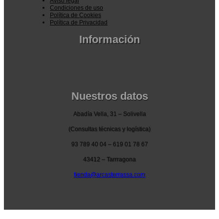
Aviso legal
Condiciones de uso
Política de Cookies
Política de Privacidad
Información
Pedidos por la pagina web
Pedido por teléfono o email
Envío y garantia
Pago seguro
Nuestros datos
Abadía Vella, 31 – Solivella
(Consultas técnicas y logística)
93 789 40 04 – 619 01 78 67
43412 – Tarrragona
tienda@arcasterrassa.com