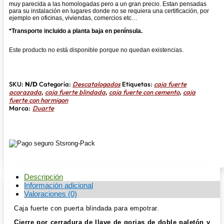
muy parecida a las homologadas pero a un gran precio. Estan pensadas
para su instalación en lugares donde no se requiera una certificación, por
ejemplo en oficinas, viviendas, comercios etc…
*Transporte incluido a planta baja en península.
Este producto no está disponible porque no quedan existencias.
SKU:
N/D
Categoría:
Descatalogados
Etiquetas:
caja fuerte
acorazada
,
caja fuerte blindada
,
caja fuerte con cemento
,
caja
fuerte con hormigon
Marca:
Duarte
Descripción
Información adicional
Valoraciones (0)
Caja fuerte con puerta blindada para empotrar.
Cierre por cerradura de llave de gorjas de doble paletón y