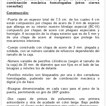
combinación mecánica homologadas (otros cierres
consultar)
Construcción:
-Puerta de un espesor total de 7,5 cm. de los cuales 4 cm
están compuestos por chapas de acero de 3 mm de espesor
que alberga en su interior nuestro blindaje especial (BC-III)
compuesto por chapas de acero con pliegues especiales y
hormigón. A excepción de la chapa exterior que es de 5 mm y
de una chapa de acero al manganeso que protege los
mecanismos interiores.
-Cuerpo construido con chapa de acero de 3 mm. plegada y
soldada, con un número variable de refuerzos dependiendo del
tamaño de la caja.
-Número variable de pestillos cilíndricos (según el tamaño de
la caja) de 20 mm. de diámetro que son fijos en el lado de las
bisagras y móviles los de delante.
-Pestillos móviles son bloqueados por una o dos cerraduras
homologadas, pudiendo ser de combinación mecánica o
digital y/o de llave.
-Bisagras dimensionadas en cada caso para el peso de la
puerta, permitiendo un giro de 180º grados.
-Dos capas de pintura de poliuretano, una primera
antioxidante y otra de acabado en color beige. Bajo pedido
especial, el cliente podrá determinar otro color y dimensiones.