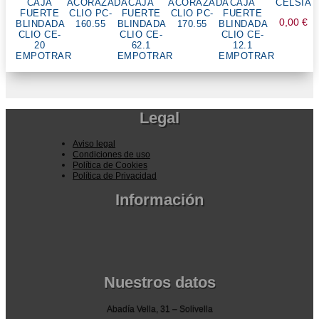
CAJA
ACORAZADA
CAJA
ACORAZADA
CAJA
CELSIA
FUERTE
CLIO PC-
FUERTE
CLIO PC-
FUERTE
0,00
€
BLINDADA
160.55
BLINDADA
170.55
BLINDADA
CLIO CE-
CLIO CE-
CLIO CE-
20
62.1
12.1
EMPOTRAR
EMPOTRAR
EMPOTRAR
Legal
Aviso legal
Condiciones de uso
Política de Cookies
Política de Privacidad
Información
Pedidos por la pagina web
Pedido por teléfono o email
Envío y garantia
Pago seguro
Nuestros datos
Abadía Vella, 31 – Solivella