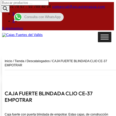
Búsqueda
de
619 01 78 67 - 93 789 40 04
comercial@arcasterrassa.com
productos
X
Consulta con WhatsApp
X
0 elementos
Inicio
/
Tienda
/
Descatalogados
/ CAJA FUERTE BLINDADA CLIO CE-37
EMPOTRAR
CAJA FUERTE BLINDADA CLIO CE-37
EMPOTRAR
Caja fuerte con puerta blindada de empotrar. Estas cajas, de construcción