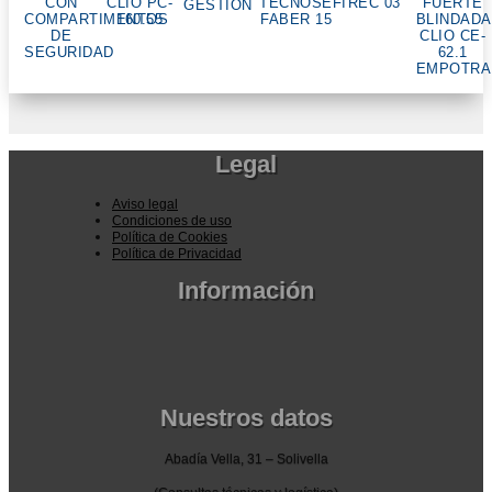
CON
CLIO PC-
TECNOSEFI
REC 03
FUERTE
GESTION
COMPARTIMENTOS
160.55
FABER 15
BLINDADA
DE
CLIO CE-
SEGURIDAD
62.1
EMPOTRA
Legal
Aviso legal
Condiciones de uso
Política de Cookies
Política de Privacidad
Información
Pedidos por la pagina web
Pedido por teléfono o email
Envío y garantia
Pago seguro
Nuestros datos
Abadía Vella, 31 – Solivella