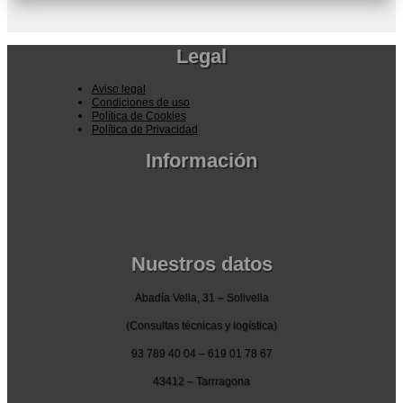
Legal
Aviso legal
Condiciones de uso
Política de Cookies
Política de Privacidad
Información
Pedidos por la pagina web
Pedido por teléfono o email
Envío y garantia
Pago seguro
Nuestros datos
Abadía Vella, 31 – Solivella
(Consultas técnicas y logística)
93 789 40 04 – 619 01 78 67
43412 – Tarrragona