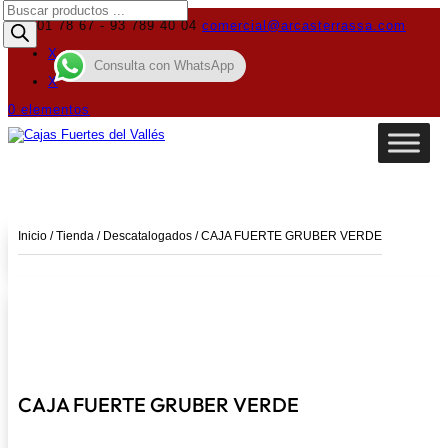
Búsqueda
de
619 01 78 67 - 93 789 40 04
comercial@arcasterrassa.com
productos
X
Consulta con WhatsApp
X
0 elementos
Inicio
/
Tienda
/
Descatalogados
/ CAJA FUERTE GRUBER VERDE
CAJA FUERTE GRUBER VERDE