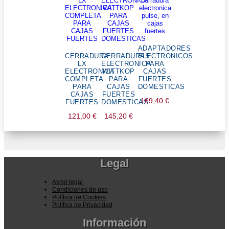
ADAPTADORES
CERRADURA
CERRADURAS
ELECTRONICOS
LX
ELECTRONICA
PARA
ELECTRONICA
WITTKOP
CAJAS
COMPLETA
PARA
FUERTES
PARA
CAJAS
DOMESTICAS
CAJAS
FUERTES
169,40
€
FUERTES
DOMESTICAS
121,00
€
145,20
€
Legal
Aviso legal
Condiciones de uso
Política de Cookies
Política de Privacidad
Información