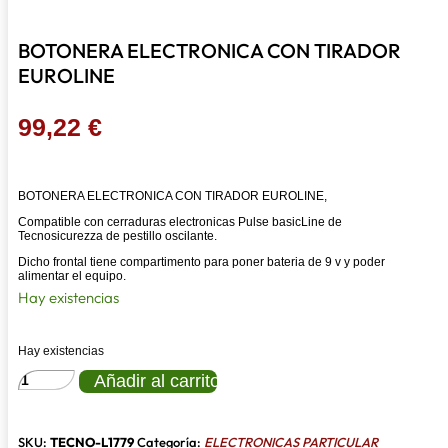
BOTONERA ELECTRONICA CON TIRADOR
EUROLINE
99,22
€
BOTONERA ELECTRONICA CON TIRADOR EUROLINE,
Compatible con cerraduras electronicas Pulse basicLine de
Tecnosicurezza de pestillo oscilante.
Dicho frontal tiene compartimento para poner bateria de 9 v y poder
alimentar el equipo.
Hay existencias
Hay existencias
BOTONERA
Añadir al carrito
ELECTRONICA
CON
TIRADOR
EUROLINE
SKU:
TECNO-L1779
Categoría:
ELECTRONICAS PARTICULAR