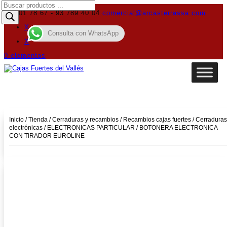
Búsqueda
de
619 01 78 67 - 93 789 40 04
comercial@arcasterrassa.com
productos
X
Consulta con WhatsApp
X
0 elementos
Inicio
/
Tienda
/
Cerraduras y recambios
/
Recambios cajas fuertes
/
Cerraduras
electrónicas
/
ELECTRONICAS PARTICULAR
/ BOTONERA ELECTRONICA
CON TIRADOR EUROLINE