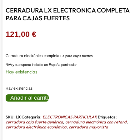
CERRADURA LX ELECTRONICA COMPLETA
PARA CAJAS FUERTES
121,00
€
Cerradura electrónica completa
LX
para cajas fuertes.
*IVA y transporte incluido en España peninsular.
Hay existencias
Hay existencias
CERRADURA
Añadir al carrito
LX
ELECTRONICA
COMPLETA
PARA
SKU:
LX
Categoría:
ELECTRONICAS PARTICULAR
Etiquetas:
CAJAS
cerradura caja fuerte genérica
,
cerradura electrónica con retard
,
FUERTES
cerradura electrónica económica
,
cerradura mayorista
cantidad