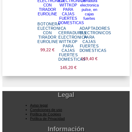
BOTONERA
ELECTRONICA
ADAPTADORES
CON
CERRADURAS
ELECTRONICOS
TIRADOR
ELECTRONICA
PARA
EUROLINE
WITTKOP
CAJAS
PARA
FUERTES
99,22
€
CAJAS
DOMESTICAS
FUERTES
169,40
€
DOMESTICAS
145,20
€
Legal
Aviso legal
Condiciones de uso
Política de Cookies
Política de Privacidad
Información