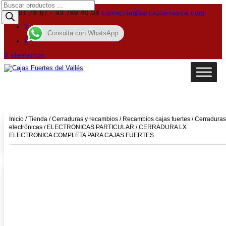
Búsqueda
de
619 01 78 67 - 93 789 40 04
comercial@arcasterrassa.com
productos
X
Consulta con WhatsApp
X
0 elementos
Inicio
/
Tienda
/
Cerraduras y recambios
/
Recambios cajas fuertes
/
Cerraduras
electrónicas
/
ELECTRONICAS PARTICULAR
/ CERRADURA LX
ELECTRONICA COMPLETA PARA CAJAS FUERTES