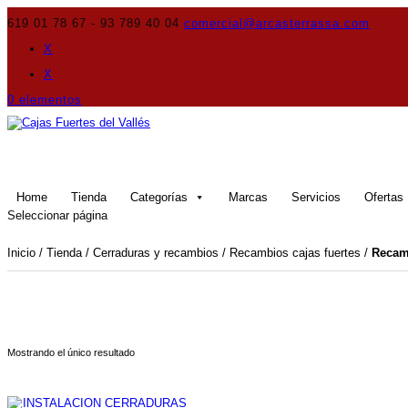
619 01 78 67 - 93 789 40 04
comercial@arcasterrassa.com
X
X
0 elementos
Home
Tienda
Categorías
Marcas
Servicios
Ofertas
Seleccionar página
Inicio
/
Tienda
/
Cerraduras y recambios
/
Recambios cajas fuertes
/
Recamb
Mostrando el único resultado