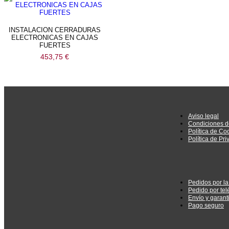
INSTALACION CERRADURAS
ELECTRONICAS EN CAJAS
FUERTES
453,75
€
Aviso legal
Condiciones d
Política de Co
Política de Pr
Pedidos por l
Pedido por tel
Envío y garant
Pago seguro