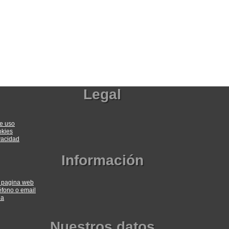
Legal
e uso
okies
ivacidad
Información
a pagina web
éfono o email
ia
Nuestros datos