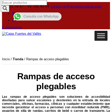
Búsqueda
de
619 01 78 67 - 93 789 40 04
comercial@arcasterrassa.com
productos
X
Consulta con WhatsApp
X
0 elementos
Inicio
/
Tienda
/ Rampas de acceso plegables
Rampas de acceso
plegables
Las
rampas de acceso plegables
son soluciones de accesibilidad
diseñadas para salvar escalones y desniveles en la entrada de locales
comerciales, oficinas, farmacias, clínicas y cualquier establecimiento que
necesite garantizar el acceso a
personas con movilidad reducida (PMR)
,
usuarios de silla de ruedas, carritos de bebé o carros de transporte. La