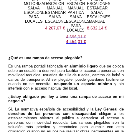
MOTORIZADA
ESCALON
ESCALON
ESCALONES
SALVA
MANUAL
MANUAL
ESTANDAR
ESCALONES
ESTANDAR
PARTIDA
SALVA
PARA
SALVA
SALVA
ESCALONES
LOCALES
ESCALONES
ESCALONES
MANUAL
PARA
4.267,67
€
8.632,14
€
LOCALES
4.696,01
€
El
4.454,01
€
precio
El
original
precio
era:
actual
4.696,01 €.
es:
¿Qué es una rampa de acceso plegable?
4.454,01 €.
Es una rampa portátil fabricada en
aluminio ligero
que se coloca
sobre un escalón o desnivel para facilitar el acceso a personas con
movilidad reducida, usuarios de silla de ruedas, carritos de bebé o
carros de transporte. Al ser plegable, puede guardarse fácilmente
cuando no se necesita,
ocupando un espacio mínimo
y sin
interferir con el acceso habitual del local.
¿Estoy obligado por ley a tener una rampa de acceso en mi
negocio?
Sí. La normativa española de accesibilidad y la
Ley General de
derechos de las personas con discapacidad
obligan a los
establecimientos abiertos al público a garantizar el acceso a
personas con movilidad reducida. Las rampas plegables son la
solución más práctica y económica para cumplir con esta
obligación cuando no es posible realizar obras permanentes en la