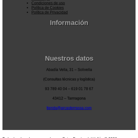
Condiciones de uso
Política de Cookies
Política de Privacidad
Información
Pedidos por la pagina web
Pedido por teléfono o email
Envío y garantia
Pago seguro
Nuestros datos
Abadía Vella, 31 – Solivella
(Consultas técnicas y logística)
93 789 40 04 – 619 01 78 67
43412 – Tarrragona
tienda@arcasterrassa.com