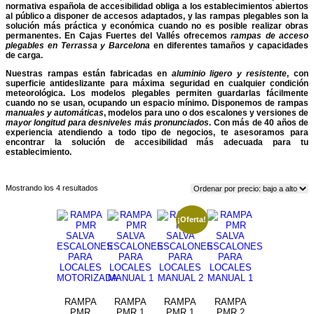
normativa española de accesibilidad obliga a los establecimientos abiertos
al público a disponer de accesos adaptados, y las rampas plegables son la
solución más práctica y económica cuando no es posible realizar obras
permanentes. En Cajas Fuertes del Vallés ofrecemos
rampas de acceso
plegables en Terrassa y Barcelona
en diferentes tamaños y capacidades
de carga.
Nuestras rampas están fabricadas en
aluminio ligero y resistente
, con
superficie antideslizante para máxima seguridad en cualquier condición
meteorológica. Los modelos plegables permiten guardarlas fácilmente
cuando no se usan, ocupando un espacio mínimo. Disponemos de rampas
manuales y automáticas
, modelos para uno o dos escalones y versiones de
mayor longitud para desniveles más pronunciados
. Con más de 40 años de
experiencia atendiendo a todo tipo de negocios, te asesoramos para
encontrar la solución de accesibilidad más adecuada para tu
establecimiento.
Ordenado
Mostrando los 4 resultados
por
precio:
bajo
¡Oferta!
a
alto
RAMPA
RAMPA
RAMPA
RAMPA
PMR
PMR 1
PMR 1
PMR 2