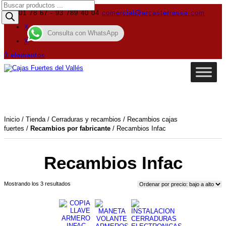
Búsqueda
de
619 01 78 67 - 93 789 40 04
comercial@arcasterrassa.com
productos
X
Consulta con WhatsApp
X
0 elementos
Inicio
/
Tienda
/
Cerraduras y recambios
/
Recambios cajas
fuertes
/
Recambios por fabricante
/ Recambios Infac
Recambios Infac
Ordenado
Mostrando los 3 resultados
por
precio:
bajo
a
alto