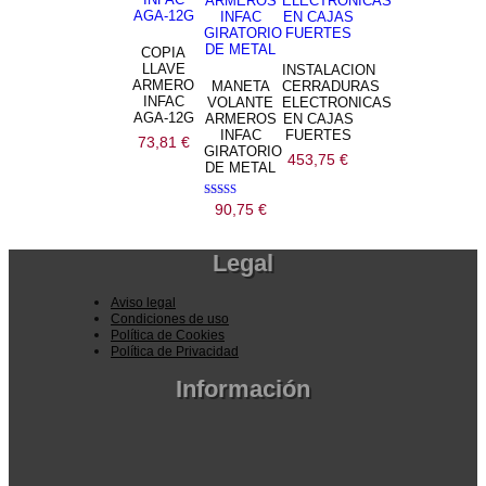
COPIA
LLAVE
INSTALACION
ARMERO
MANETA
CERRADURAS
INFAC
VOLANTE
ELECTRONICAS
AGA-12G
ARMEROS
EN CAJAS
INFAC
FUERTES
73,81
€
GIRATORIO
453,75
€
DE METAL
Valorado
90,75
€
con
5.00
de 5
Legal
Aviso legal
Condiciones de uso
Política de Cookies
Política de Privacidad
Información
Pedidos por la pagina web
Pedido por teléfono o email
Envío y garantia
Pago seguro