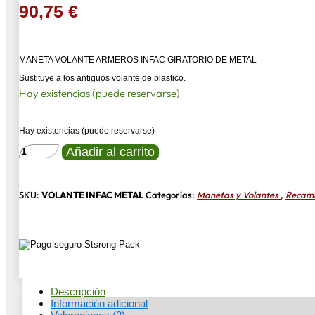
90,75
€
MANETA VOLANTE ARMEROS INFAC GIRATORIO DE METAL
Sustituye a los antiguos volante de plastico.
Hay existencias (puede reservarse)
Hay existencias (puede reservarse)
MANETA
Añadir al carrito
VOLANTE
ARMEROS
INFAC
GIRATORIO
SKU:
VOLANTE INFAC METAL
Categorías:
Manetas y Volantes
,
Recamb
DE
METAL
cantidad
Descripción
Información adicional