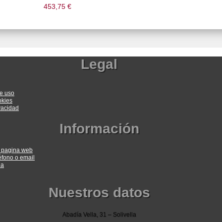
453,75
€
Legal
e uso
okies
ivacidad
Información
a pagina web
éfono o email
ia
Nuestros datos
Abadía Vella, 31 – Solivella