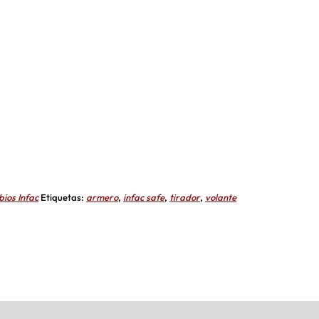
valoraciones
de clientes
ios Infac
Etiquetas:
armero
,
infac safe
,
tirador
,
volante