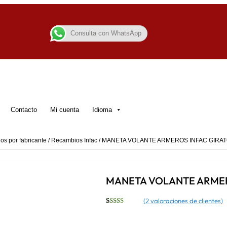
Consulta con WhatsApp
Contacto
Mi cuenta
Idioma
s por fabricante
/
Recambios Infac
/ MANETA VOLANTE ARMEROS INFAC GIRAT
MANETA VOLANTE ARMER
(
2
valoraciones de clientes)
Valorado
2
con
5.00
de
5 en base a