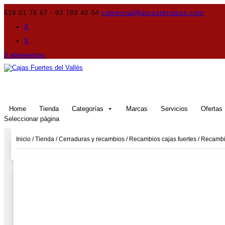
619 01 78 67 - 93 789 40 04
comercial@arcasterrassa.com
X
X
0 elementos
Home
Tienda
Categorías
Marcas
Servicios
Ofertas
Seleccionar página
Inicio
/
Tienda
/
Cerraduras y recambios
/
Recambios cajas fuertes
/
Recambio