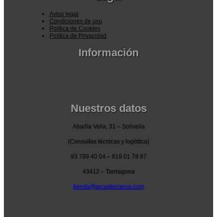
Aviso legal
Condiciones de uso
Política de Cookies
Política de Privacidad
Información
Pedidos por la pagina web
Pedido por teléfono o email
Envío y garantia
Pago seguro
Nuestros datos
Abadía Vella, 31 – Solivella
(Consultas técnicas y logística)
93 789 40 04 – 619 01 78 67
43412 – Tarrragona
tienda@arcasterrassa.com