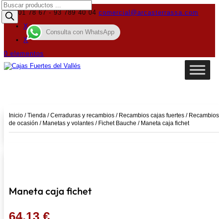
Búsqueda
de
619 01 78 67 - 93 789 40 04
comercial@arcasterrassa.com
productos
X
Consulta con WhatsApp
X
0 elementos
Inicio
/
Tienda
/
Cerraduras y recambios
/
Recambios cajas fuertes
/
Recambios
de ocasión
/
Manetas y volantes
/
Fichet Bauche
/ Maneta caja fichet
Maneta caja fichet
64,13
€