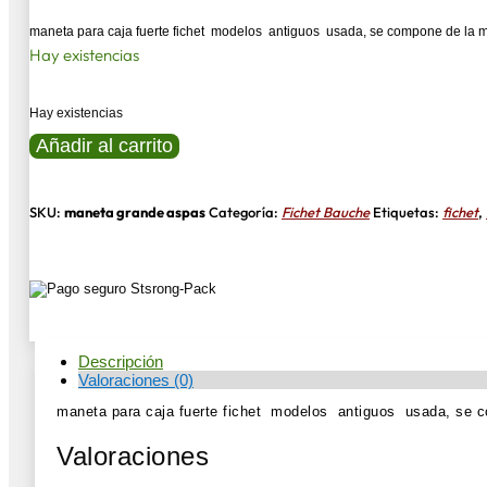
maneta para caja fuerte fichet modelos antiguos usada, se compone de la m
Hay existencias
Hay existencias
Maneta
Añadir al carrito
caja
fuerte
fichet
cantidad
SKU:
maneta grande aspas
Categoría:
Fichet Bauche
Etiquetas:
fichet
,
Descripción
Valoraciones (0)
maneta para caja fuerte fichet modelos antiguos usada, se c
Valoraciones