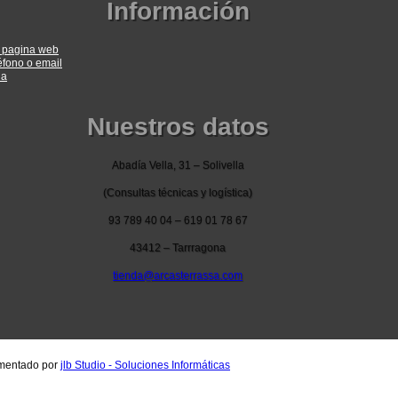
Información
a pagina web
éfono o email
ia
Nuestros datos
Abadía Vella, 31 – Solivella
(Consultas técnicas y logística)
93 789 40 04 – 619 01 78 67
43412 – Tarrragona
tienda@arcasterrassa.com
ementado por
jlb Studio - Soluciones Informáticas