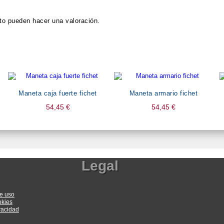
to pueden hacer una valoración.
Maneta caja fuerte fichet
Maneta armario fichet
54,45
€
54,45
€
Legal
e uso
okies
ivacidad