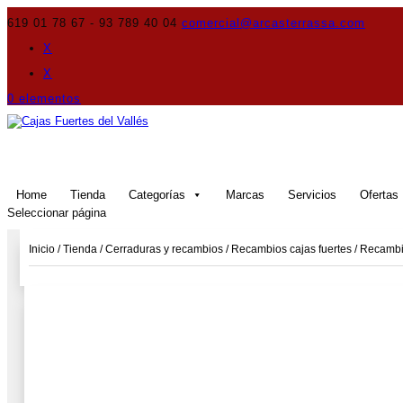
619 01 78 67 - 93 789 40 04
comercial@arcasterrassa.com
X
X
0 elementos
Home
Tienda
Categorías
Marcas
Servicios
Ofertas
Seleccionar página
Inicio
/
Tienda
/
Cerraduras y recambios
/
Recambios cajas fuertes
/
Recambi