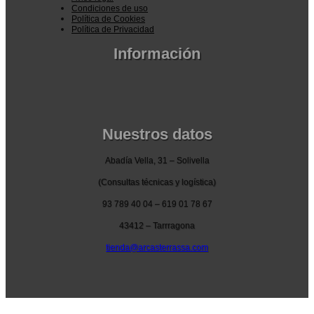
Condiciones de uso
Política de Cookies
Política de Privacidad
Información
Pedidos por la pagina web
Pedido por teléfono o email
Envío y garantia
Pago seguro
Nuestros datos
Abadía Vella, 31 – Solivella
(Consultas técnicas y logística)
93 789 40 04 – 619 01 78 67
43412 – Tarrragona
tienda@arcasterrassa.com