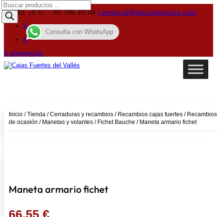
Búsqueda
de
619 01 78 67 - 93 789 40 04
comercial@arcasterrassa.com
productos
X
Consulta con WhatsApp
X
0 elementos
Inicio
/
Tienda
/
Cerraduras y recambios
/
Recambios cajas fuertes
/
Recambios
de ocasión
/
Manetas y volantes
/
Fichet Bauche
/ Maneta armario fichet
Maneta armario fichet
66,55
€