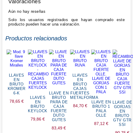
Valoraciones
Aún no hay reseñas
Solo los usuarios registrados que hayan comprado este
producto pueden hacer una valoración.
Productos relacionados
LLAVES
LLAVES
EN
EN
BRUTO
BRUTO
KROMER
CAJAS
6-K
LLAVE EN
FUERTES
LLAVES
BRUTO
METALFORMA
78,65
€
EN
PARA DE
LLAVE EN
LLAVE DE
84,70
€
BRUTO
CAJA
BRUTO 1
GORJAS
KEYLOCK
FUERTE
PALA
EN
DUTO
OLLE
BRUTO
79,86
€
GUTES
GTV GTR
87,12
€
SSI
83,49
€
90,75
€