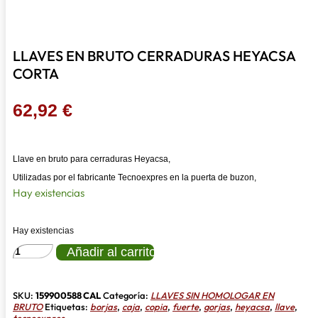
LLAVES EN BRUTO CERRADURAS HEYACSA
CORTA
62,92
€
Llave en bruto para cerraduras Heyacsa,
Utilizadas por el fabricante Tecnoexpres en la puerta de buzon,
Hay existencias
Hay existencias
LLAVES
Añadir al carrito
EN
BRUTO
CERRADURAS
HEYACSA
SKU:
159900588 CAL
Categoría:
LLAVES SIN HOMOLOGAR EN
CORTA
BRUTO
Etiquetas:
borjas
,
caja
,
copia
,
fuerte
,
gorjas
,
heyacsa
,
llave
,
cantidad
tecnoexpres