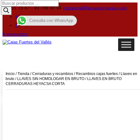
Búsqueda
de
619 01 78 67 - 93 789 40 04
comercial@arcasterrassa.com
productos
X
Consulta con WhatsApp
X
0 elementos
Inicio
/
Tienda
/
Cerraduras y recambios
/
Recambios cajas fuertes
/
Llaves en
bruto
/
LLAVES SIN HOMOLOGAR EN BRUTO
/ LLAVES EN BRUTO
CERRADURAS HEYACSA CORTA