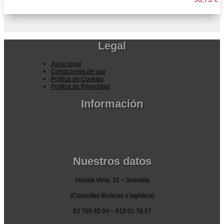
Legal
Aviso legal
Condiciones de uso
Política de Cookies
Política de Privacidad
Información
Pedidos por la pagina web
Pedido por teléfono o email
Envío y garantia
Pago seguro
Nuestros datos
Abadía Vella, 31 – Solivella
(Consultas técnicas y logística)
93 789 40 04 – 619 01 78 67