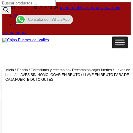
Búsqueda
de
619 01 78 67 - 93 789 40 04
comercial@arcasterrassa.com
productos
X
Consulta con WhatsApp
X
0 elementos
Inicio
/
Tienda
/
Cerraduras y recambios
/
Recambios cajas fuertes
/
Llaves en
bruto
/
LLAVES SIN HOMOLOGAR EN BRUTO
/ LLAVE EN BRUTO PARA DE
CAJA FUERTE DUTO GUTES