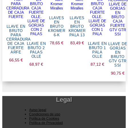
LLAVES
LLAVES
EN
EN
LLAVE EN
BRUTO
BRUTO
BRUTO
KROMER
KROMER
PARA
6-K
PALA 13
CERRADURA
78,65
€
83,49
€
DE CAJA
LLAVE EN
LLAVE EN
LLAVE DE
FUERTE
BRUTO 2
BRUTO 1
GORJAS
ARFE
PALAS
PALA
EN
OLLE
OLLE
BRUTO
66,55
€
GTV GTR
68,97
€
87,12
€
SSI
90,75
€
Legal
Aviso legal
Condiciones de uso
Política de Cookies
Política de Privacidad