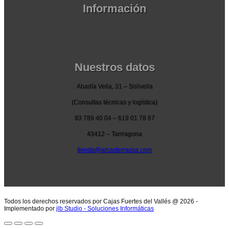
Información
Pedidos por la pagina web
Pedido por teléfono o email
Envío y garantia
Pago seguro
Nuestros datos
Abadía Vella, 31 – Solivella
(Consultas técnicas y logística)
93 789 40 04 – 619 01 78 67
43412 – Tarrragona
tienda@arcasterrassa.com
Todos los derechos reservados por Cajas Fuertes del Vallés @ 2026 -
Implementado por
jlb Studio - Soluciones Informáticas