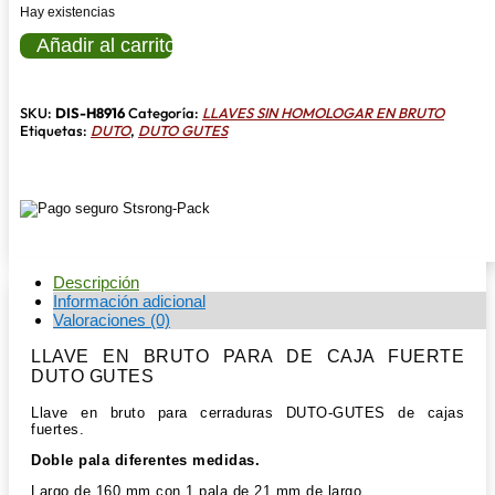
Hay existencias
LLAVE
Añadir al carrito
EN
BRUTO
PARA
DE
SKU:
DIS-H8916
Categoría:
LLAVES SIN HOMOLOGAR EN BRUTO
CAJA
Etiquetas:
DUTO
,
DUTO GUTES
FUERTE
DUTO
GUTES
cantidad
Descripción
Información adicional
Valoraciones (0)
LLAVE EN BRUTO PARA DE CAJA FUERTE
DUTO GUTES
Llave en bruto para cerraduras DUTO-GUTES de cajas
fuertes.
Doble pala diferentes medidas.
Largo de 160 mm con 1 pala de 21 mm de largo,