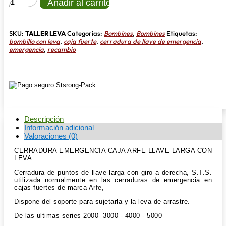
CERRADURA
Añadir al carrito
EMERGENCIA
CAJA
ARFE
LLAVE
SKU:
TALLER LEVA
Categorías:
Bombines
,
Bombines
Etiquetas:
LARGA
bombillo con leva
,
caja fuerte
,
cerradura de llave de emergencia
,
CON
emergencia
,
recambio
LEVA
cantidad
Descripción
Información adicional
Valoraciones (0)
CERRADURA EMERGENCIA CAJA ARFE LLAVE LARGA CON
LEVA
Cerradura de puntos de llave larga con giro a derecha, S.T.S.
utilizada normalmente en las cerraduras de emergencia en
cajas fuertes de marca Arfe,
Dispone del soporte para sujetarla y la leva de arrastre.
De las ultimas series 2000- 3000 - 4000 - 5000