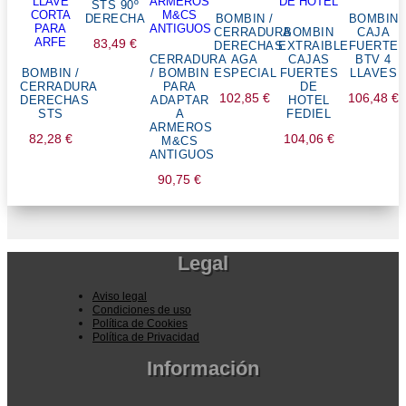
STS 90º
DERECHA
BOMBIN /
BOMBIN
CERRADURA
BOMBIN
CAJA
83,49
€
DERECHAS
EXTRAIBLE
FUERTE
CERRADURA
AGA
CAJAS
BTV 4
BOMBIN /
/ BOMBIN
ESPECIAL
FUERTES
LLAVES
CERRADURA
PARA
DE
102,85
€
106,48
€
DERECHAS
ADAPTAR
HOTEL
STS
A
FEDIEL
ARMEROS
82,28
€
104,06
€
M&CS
ANTIGUOS
90,75
€
Legal
Aviso legal
Condiciones de uso
Política de Cookies
Política de Privacidad
Información
Pedidos por la pagina web