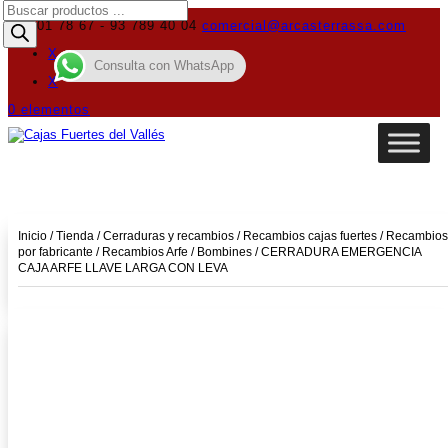
Búsqueda
de
619 01 78 67 - 93 789 40 04
comercial@arcasterrassa.com
productos
X
Consulta con WhatsApp
X
0 elementos
Inicio
/
Tienda
/
Cerraduras y recambios
/
Recambios cajas fuertes
/
Recambios
por fabricante
/
Recambios Arfe
/
Bombines
/ CERRADURA EMERGENCIA
CAJA ARFE LLAVE LARGA CON LEVA