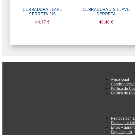
CERRADURA LLAVE
CERRADURA JIS LLAVE
SERRETA JIS
SERRETA
44,77
€
48,40
€
Aviso legal
Condiciones d
Política de Co
Política de Pr
Pedidos por l
Pedido por tel
Envío y garant
Pago seguro