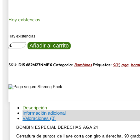
Hay existencias
Hay existencias
BOMBIN
Añadir al carrito
/
CERRADURA
DERECHAS
AGA
SKU:
DIS 682M27NMEX
Categoría:
Bombines
Etiquetas:
90º
,
aga
,
bomb
ESPECIAL
cantidad
Descripción
Información adicional
Valoraciones (0)
BOMBIN ESPECIAL DERECHAS AGA 24
Cerradura de puntos de llave corta con giro a derecha, 90 gra