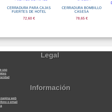
CERRADURA PARA CAJAS
CERRADURA BOMBILLO
FUERTES DE HOTEL
CASESA
72,60
€
78,65
€
Legal
e uso
okies
ivacidad
Información
a pagina web
éfono o email
ia