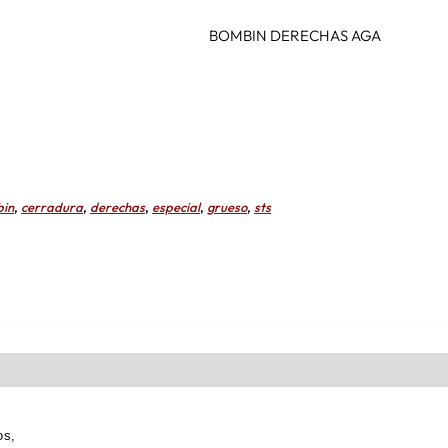
BOMBIN DERECHAS AGA
in
,
cerradura
,
derechas
,
especial
,
grueso
,
sts
dos,