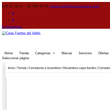
619 01 78 67 - 93 789 40 04
comercial@arcasterrassa.com
X
X
0 elementos
Home
Tienda
Categorías
Marcas
Servicios
Ofertas
Seleccionar página
Inicio
/
Tienda
/
Cerraduras y recambios
/
Recambios cajas fuertes
/
Cerradur