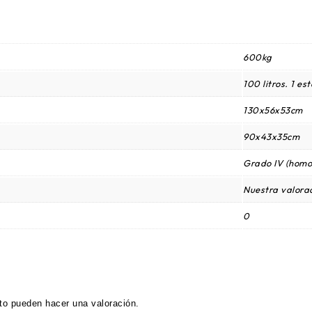
600kg
100 litros. 1 es
130x56x53cm
90x43x35cm
Grado IV (homo
Nuestra valorac
0
to pueden hacer una valoración.