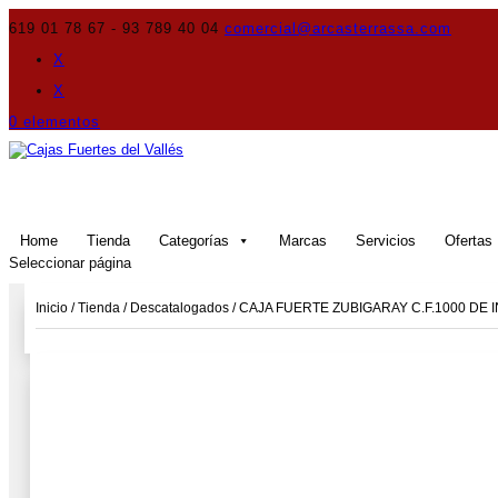
619 01 78 67 - 93 789 40 04
comercial@arcasterrassa.com
X
X
0 elementos
Home
Tienda
Categorías
Marcas
Servicios
Ofertas
Seleccionar página
Inicio
/
Tienda
/
Descatalogados
/ CAJA FUERTE ZUBIGARAY C.F.1000 DE