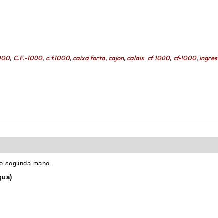
1000
,
C.F.-1000
,
c.f.1000
,
caixa forta
,
cajon
,
calaix
,
cf 1000
,
cf-1000
,
ingres
 De segunda mano.
gua)