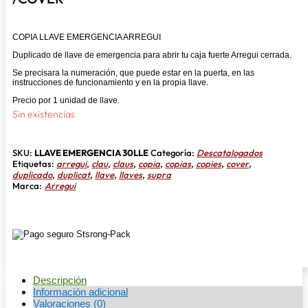
COPIA LLAVE EMERGENCIA ARREGUI
Duplicado de llave de emergencia para abrir tu caja fuerte Arregui cerrada.
Se precisara la numeración, que puede estar en la puerta, en las
instrucciones de funcionamiento y en la propia llave.
Precio por 1 unidad de llave.
Sin existencias
SKU:
LLAVE EMERGENCIA 30LLE
Categoría:
Descatalogados
Etiquetas:
arregui
,
clau
,
claus
,
copia
,
copias
,
copies
,
cover
,
duplicado
,
duplicat
,
llave
,
llaves
,
supra
Marca:
Arregui
Descripción
Información adicional
Valoraciones (0)