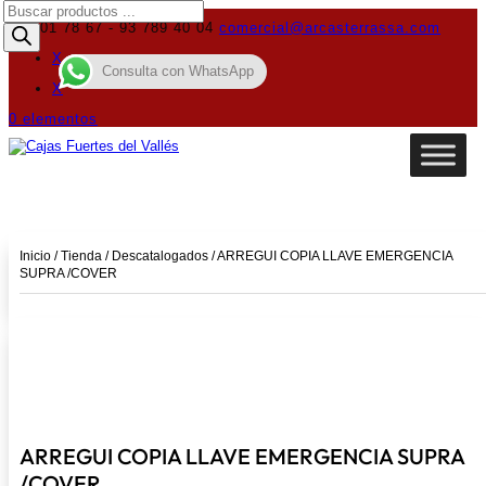
Búsqueda
de
619 01 78 67 - 93 789 40 04
comercial@arcasterrassa.com
productos
X
Consulta con WhatsApp
X
0 elementos
Inicio
/
Tienda
/
Descatalogados
/ ARREGUI COPIA LLAVE EMERGENCIA
SUPRA /COVER
ARREGUI COPIA LLAVE EMERGENCIA SUPRA
/COVER