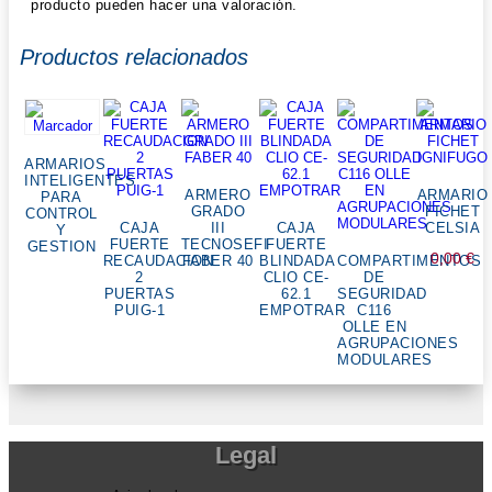
producto pueden hacer una valoración.
Productos relacionados
ARMARIOS
INTELIGENTES
ARMERO
ARMARIO
PARA
GRADO
FICHET
CONTROL
CAJA
III
CAJA
CELSIA
Y
FUERTE
TECNOSEFI
FUERTE
GESTION
0,00
€
RECAUDACION
FABER 40
BLINDADA
COMPARTIMENTOS
2
CLIO CE-
DE
PUERTAS
62.1
SEGURIDAD
PUIG-1
EMPOTRAR
C116
OLLE EN
AGRUPACIONES
MODULARES
Legal