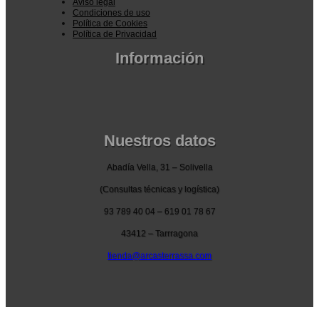
Aviso legal
Condiciones de uso
Política de Cookies
Política de Privacidad
Información
Pedidos por la pagina web
Pedido por teléfono o email
Envío y garantia
Pago seguro
Nuestros datos
Abadía Vella, 31 – Solivella
(Consultas técnicas y logística)
93 789 40 04 – 619 01 78 67
43412 – Tarrragona
tienda@arcasterrassa.com