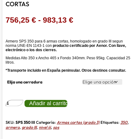
CORTAS
Rango
756,25
€
-
983,13
€
de
precios:
Armero SPS 350 para 6 armas cortas, homologado en grado III segun
desde
norma UNE-EN 1143-1 con
producto certificado por Aenor.
Con llave,
electrónico o los dos cierres.
756,25 €
Medidas Alto 350 x Ancho 465 x Fondo 340mm. Peso 95kg. Capacidad 25
litros.
hasta
*Transporte incluido en España peninsular. Otros destinos consultar.
983,13 €
Elija una cerradura
ARMERO
Añadir al carrito
SPS
350
GRADO
III
SKU:
SPS 350 III
Categoría:
Armas cortas (grado 3)
Etiquetas:
350
,
PARA
armero
,
grado III
,
nivel iii
,
sps
6
ARMAS