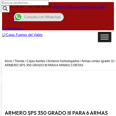
Búsqueda
de
619 01 78 67 - 93 789 40 04
comercial@arcasterrassa.com
productos
X
Consulta con WhatsApp
X
0 elementos
Inicio
/
Tienda
/
Cajas fuertes
/
Armeros homologados
/
Armas cortas (grado 3)
/
ARMERO SPS 350 GRADO III PARA 6 ARMAS CORTAS
ARMERO SPS 350 GRADO III PARA 6 ARMAS