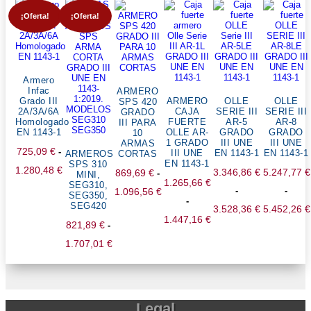
¡Oferta!
¡Oferta!
Armero
Infac
ARMERO
Grado III
ARMERO
OLLE
OLLE
SPS 420
2A/3A/6A
CAJA
SERIE III
SERIE III
GRADO
Homologado
FUERTE
AR-5
AR-8
III PARA
EN 1143-1
OLLE AR-
GRADO
GRADO
10
1 GRADO
III UNE
III UNE
ARMAS
725,09
€
-
III UNE
EN 1143-1
EN 1143-1
ARMEROS
CORTAS
EN 1143-1
SPS 310
1.280,48
€
3.346,86
€
5.247,77
€
869,69
€
-
MINI,
1.265,66
€
SEG310,
Rango
-
-
1.096,56
€
SEG350,
-
de
SEG420
3.528,36
€
5.452,26
€
Rango
1.447,16
€
precios:
821,89
€
-
Rango
Rang
de
Rango
desde
1.707,01
€
de
de
precios:
de
725,09 €
Rango
precios:
preci
desde
precios:
hasta
de
desde
desd
869,69 €
desde
1.280,48 €
precios:
3.346,86 €
5.247,
hasta
Legal
1.265,66 €