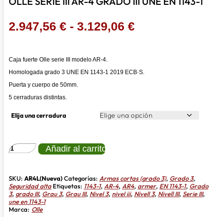
OLLE SERIE III AR-4 GRADO III UNE EN 1143-1
Rango
2.947,56
€
-
3.129,06
€
de
precios:
Caja fuerte Olle serie III modelo AR-4.
desde
Homologada grado 3 UNE EN 1143-1 2019 ECB·S.
2.947,56 €
Puerta y cuerpo de 50mm.
hasta
5 cerraduras distintas.
3.129,06 €
Elija una cerradura
OLLE
Añadir al carrito
SERIE
III
AR-
4
SKU:
AR4L(Nueva)
Categorías:
Armas cortas (grado 3)
,
Grado 3
,
GRADO
Seguridad alta
Etiquetas:
1143-1
,
AR-4
,
AR4
,
armer
,
EN 1143-1
,
Grado
III
3
,
grado III
,
Grau 3
,
Grau III
,
Nivel 3
,
nivel iii
,
Nivell 3
,
Nivell III
,
Serie III
,
UNE
une en 1143-1
EN
Marca:
Olle
1143-