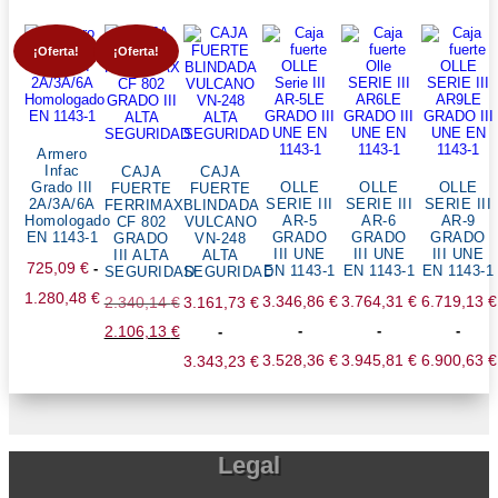
¡Oferta!
¡Oferta!
Armero
Infac
CAJA
CAJA
Grado III
OLLE
OLLE
OLLE
FUERTE
FUERTE
2A/3A/6A
SERIE III
SERIE III
SERIE III
FERRIMAX
BLINDADA
Homologado
AR-5
AR-6
AR-9
CF 802
VULCANO
EN 1143-1
GRADO
GRADO
GRADO
GRADO
VN-248
III UNE
III UNE
III UNE
III ALTA
ALTA
725,09
€
-
EN 1143-1
EN 1143-1
EN 1143-1
SEGURIDAD
SEGURIDAD
1.280,48
€
3.346,86
€
3.764,31
€
6.719,13
€
2.340,14
€
3.161,73
€
Rango
El
2.106,13
€
-
-
-
-
de
precio
El
3.528,36
€
3.945,81
€
6.900,63
€
3.343,23
€
precios:
original
precio
Rango
Rango
Rang
Rango
desde
era:
actual
de
de
de
de
725,09 €
2.340,14 €.
es:
precios:
precios:
preci
precios:
Legal
hasta
2.106,13 €.
desde
desde
desd
desde