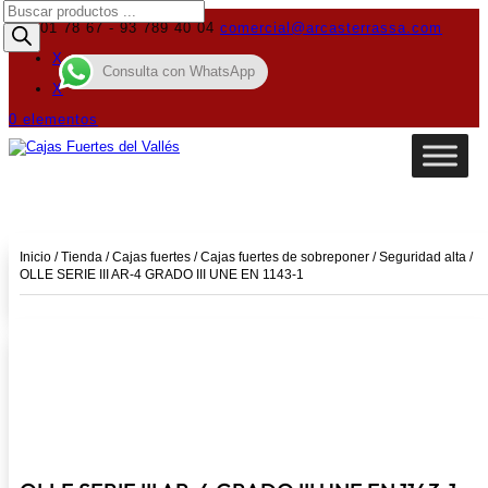
Búsqueda
de
619 01 78 67 - 93 789 40 04
comercial@arcasterrassa.com
productos
X
Consulta con WhatsApp
X
0 elementos
Inicio
/
Tienda
/
Cajas fuertes
/
Cajas fuertes de sobreponer
/
Seguridad alta
/
OLLE SERIE III AR-4 GRADO III UNE EN 1143-1