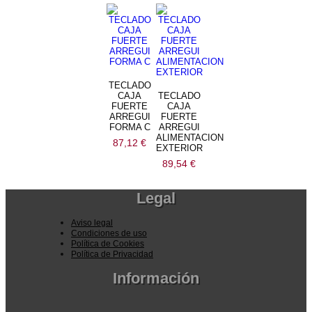
bajo
a
alto
TECLADO
CAJA
TECLADO
FUERTE
CAJA
ARREGUI
FUERTE
FORMA C
ARREGUI
ALIMENTACION
87,12
€
EXTERIOR
89,54
€
Legal
Aviso legal
Condiciones de uso
Política de Cookies
Política de Privacidad
Información
Pedidos por la pagina web