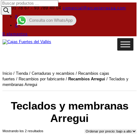
Búsqueda
de
619 01 78 67 - 93 789 40 04
comercial@arcasterrassa.com
productos
X
Consulta con WhatsApp
X
0 elementos
Inicio
/
Tienda
/
Cerraduras y recambios
/
Recambios cajas
fuertes
/
Recambios por fabricante
/
Recambios Arregui
/ Teclados y
membranas Arregui
Teclados y membranas
Arregui
Ordenado
Mostrando los 2 resultados
por
precio: