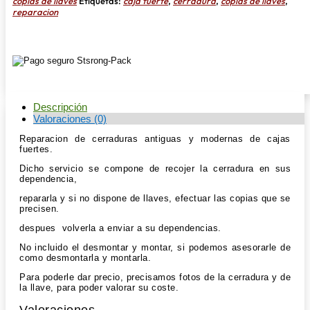
cantidad
copias de llaves
Etiquetas:
caja fuerte
,
cerradura
,
copias de llaves
,
reparacion
Descripción
Valoraciones (0)
Reparacion de cerraduras antiguas y modernas de cajas
fuertes.
Dicho servicio se compone de recojer la cerradura en sus
dependencia,
repararla y si no dispone de llaves, efectuar las copias que se
precisen.
despues volverla a enviar a su dependencias.
No incluido el desmontar y montar, si podemos asesorarle de
como desmontarla y montarla.
Para poderle dar precio, precisamos fotos de la cerradura y de
la llave, para poder valorar su coste.