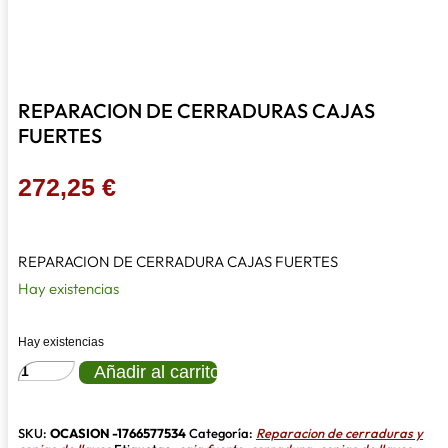
REPARACION DE CERRADURAS CAJAS
FUERTES
272,25
€
REPARACION DE CERRADURA CAJAS FUERTES
Hay existencias
Hay existencias
REPARACION
Añadir al carrito
DE
CERRADURAS
CAJAS
FUERTES
SKU:
OCASION -1766577534
Categoría:
Reparacion de cerraduras y