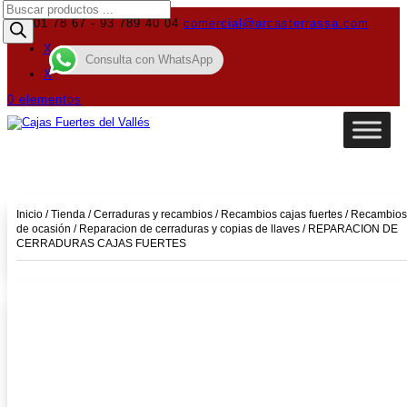
Búsqueda
de
619 01 78 67 - 93 789 40 04
comercial@arcasterrassa.com
productos
X
Consulta con WhatsApp
X
0 elementos
Inicio
/
Tienda
/
Cerraduras y recambios
/
Recambios cajas fuertes
/
Recambios
de ocasión
/
Reparacion de cerraduras y copias de llaves
/ REPARACION DE
CERRADURAS CAJAS FUERTES