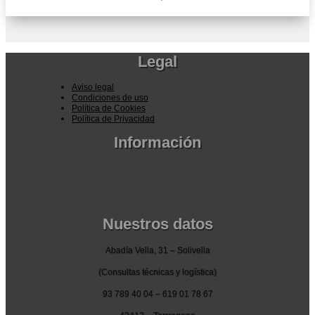
Legal
Aviso legal
Condiciones de uso
Política de Cookies
Política de Privacidad
Información
Pedidos por la pagina web
Pedido por teléfono o email
Envío y garantia
Pago seguro
Nuestros datos
Abadía Vella, 31 – Solivella
(Consultas técnicas y logística)
93 789 40 04 – 619 01 78 67