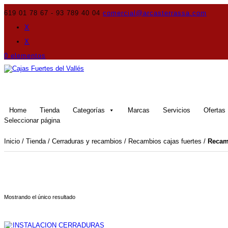
619 01 78 67 - 93 789 40 04
comercial@arcasterrassa.com
X
X
0 elementos
Home
Tienda
Categorías
Marcas
Servicios
Ofertas
Seleccionar página
Inicio
/
Tienda
/
Cerraduras y recambios
/
Recambios cajas fuertes
/
Recamb
Mostrando el único resultado