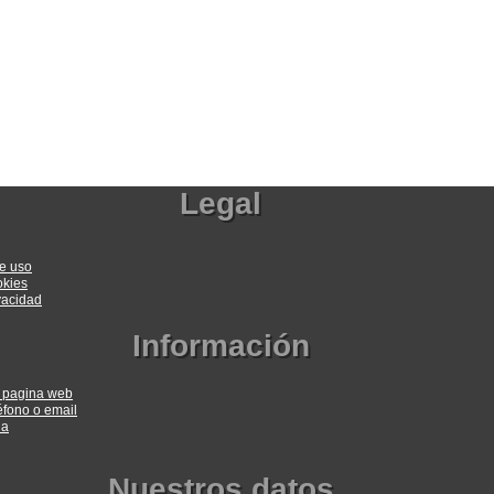
Legal
e uso
okies
ivacidad
Información
a pagina web
éfono o email
ia
Nuestros datos