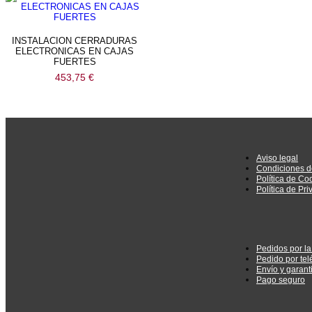
INSTALACION CERRADURAS
ELECTRONICAS EN CAJAS
FUERTES
453,75
€
Aviso legal
Condiciones d
Política de Co
Política de Pr
Pedidos por l
Pedido por tel
Envío y garant
Pago seguro