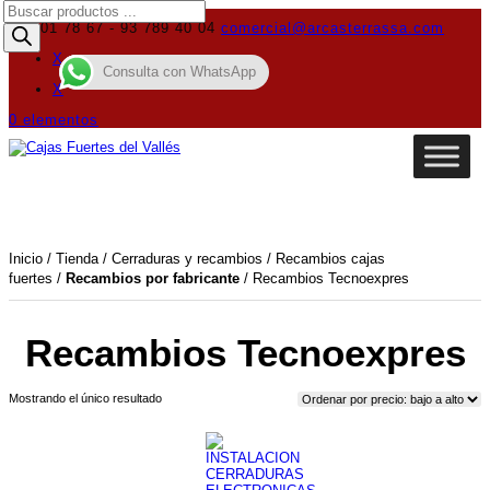
Búsqueda
de
619 01 78 67 - 93 789 40 04
comercial@arcasterrassa.com
productos
X
Consulta con WhatsApp
X
0 elementos
Inicio
/
Tienda
/
Cerraduras y recambios
/
Recambios cajas
fuertes
/
Recambios por fabricante
/ Recambios Tecnoexpres
Recambios Tecnoexpres
Mostrando el único resultado