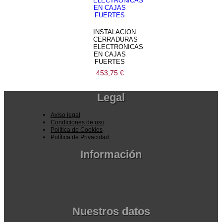
INSTALACION
CERRADURAS
ELECTRONICAS
EN CAJAS
FUERTES
453,75
€
Legal
Aviso legal
Condiciones de uso
Política de Cookies
Política de Privacidad
Información
Pedidos por la pagina web
Pedido por teléfono o email
Envío y garantia
Pago seguro
Nuestros datos