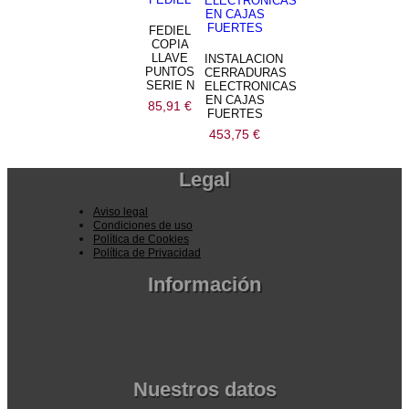
FEDIEL
COPIA
LLAVE
INSTALACION
PUNTOS
CERRADURAS
SERIE N
ELECTRONICAS
EN CAJAS
85,91
€
FUERTES
453,75
€
Legal
Aviso legal
Condiciones de uso
Política de Cookies
Política de Privacidad
Información
Pedidos por la pagina web
Pedido por teléfono o email
Envío y garantia
Pago seguro
Nuestros datos