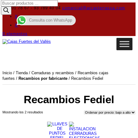
Búsqueda
de
619 01 78 67 - 93 789 40 04
comercial@arcasterrassa.com
productos
X
Consulta con WhatsApp
X
0 elementos
Inicio
/
Tienda
/
Cerraduras y recambios
/
Recambios cajas
fuertes
/
Recambios por fabricante
/ Recambios Fediel
Recambios Fediel
Ordenado
Mostrando los 2 resultados
por
precio:
bajo
a
alto