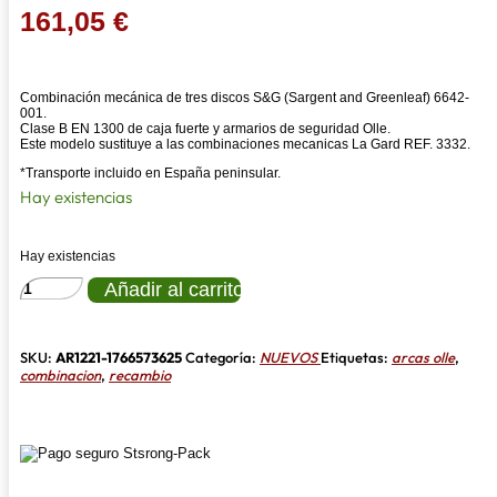
161,05
€
Combinación mecánica de tres discos S&G (Sargent and Greenleaf) 6642-
001.
Clase B EN 1300 de caja fuerte y armarios de seguridad Olle.
Este modelo sustituye a las combinaciones mecanicas La Gard REF. 3332.
*Transporte incluido en España peninsular.
Hay existencias
Hay existencias
COMBINACION
Añadir al carrito
S&G
6642-
001
CLASE
SKU:
AR1221-1766573625
Categoría:
NUEVOS
Etiquetas:
arcas olle
,
B
combinacion
,
recambio
EN
1300
MECANICA
OLLE
cantidad