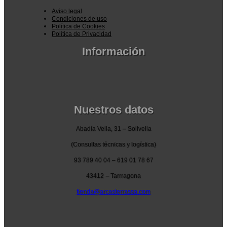
Aviso legal
Condiciones de uso
Política de Cookies
Política de Privacidad
Información
Pedidos por la pagina web
Pedido por teléfono o email
Envío y garantia
Pago seguro
Nuestros datos
Abadía Vella, 31 – Solivella
(Consultas técnicas y logística)
93 789 40 04 – 619 01 78 67
43412 – Tarrragona
tienda@arcasterrassa.com