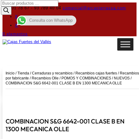
Búsqueda
de
619 01 78 67 - 93 789 40 04
comercial@arcasterrassa.com
productos
X
Consulta con WhatsApp
X
0 elementos
Inicio
/
Tienda
/
Cerraduras y recambios
/
Recambios cajas fuertes
/
Recambios
por fabricante
/
Recambios Olle
/
POMOS Y COMBINACIONES
/
NUEVOS
/
COMBINACION S&G 6642-001 CLASE B EN 1300 MECANICA OLLE
COMBINACION S&G 6642-001 CLASE B EN
1300 MECANICA OLLE