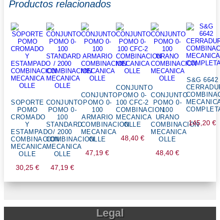
Productos relacionados
S&G 6642
CERRADU
CONJUNTO
COMBINA
CONJUNTO
POMO 0-
CONJUNTO
MECANIC
SOPORTE
CONJUNTO
POMO 0-
100 CFC-2
POMO 0-
COMPLET
POMO
POMO 0-
100
COMBINACION
100
CROMADO
100
ARMARIO
MECANICA
URANO
145,20
€
Y
STANDARD
COMBINACION
OLLE
COMBINACION
ESTAMPADO
/ 2000
MECANICA
MECANICA
48,40
€
COMBINACION
COMBINACION
OLLE
OLLE
MECANICA
MECANICA
47,19
€
48,40
€
OLLE
OLLE
30,25
€
47,19
€
Legal