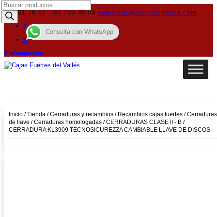
Búsqueda
de
619 01 78 67 - 93 789 40 04
comercial@arcasterrassa.com
productos
X
Consulta con WhatsApp
X
0 elementos
Inicio
/
Tienda
/
Cerraduras y recambios
/
Recambios cajas fuertes
/
Cerraduras
de llave
/
Cerraduras homologadas
/
CERRADURAS CLASE II - B
/
CERRADURA KL3909 TECNOSICUREZZA CAMBIABLE LLAVE DE DISCOS