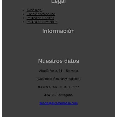
Legal
163,35 €
hasta
Aviso legal
Condiciones de uso
199,65 €
Política de Cookies
Política de Privacidad
Información
Pedidos por la pagina web
Pedido por teléfono o email
Envío y garantia
Pago seguro
Nuestros datos
Abadía Vella, 31 – Solivella
(Consultas técnicas y logística)
93 789 40 04 – 619 01 78 67
43412 – Tarrragona
tienda@arcasterrassa.com