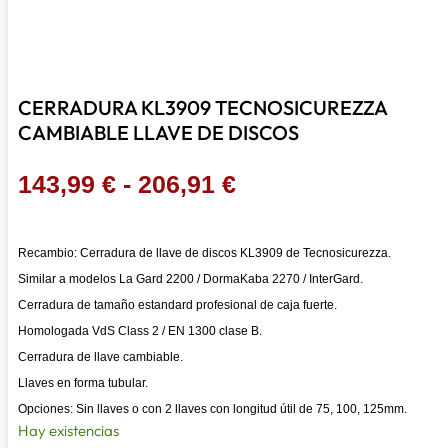
CERRADURA KL3909 TECNOSICUREZZA
CAMBIABLE LLAVE DE DISCOS
Rango
143,99
€
-
206,91
€
de
precios:
Recambio: Cerradura de llave de discos KL3909 de Tecnosicurezza.
desde
Similar a modelos La Gard 2200 / DormaKaba 2270 / InterGard.
143,99 €
Cerradura de tamaño estandard profesional de caja fuerte.
hasta
Homologada VdS Class 2 / EN 1300 clase B.
206,91 €
Cerradura de llave cambiable.
Llaves en forma tubular.
Opciones: Sin llaves o con 2 llaves con longitud útil de 75, 100, 125mm.
Hay existencias