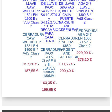
CERRADURA
CERRADURA
AGA 247
CAWI
CERRADURA
EN 1300
WITTKOPP
S&G FAS
B / VdS
1821 EN
6880
Class 2
1300 B /
CERRADURA
SARGENT
229,90
€
-
VdS Class
IVOX
AND
2
STUV
GREENLEAF
Rango
375,10
€
CLASE II
157,30
€
199,65
€
-
-
/ B –
de
LLAVES
Rango
Rango
187,55
€
290,40
€
precios:
130MM
180MM
de
de
desde
163,35
€
-
precios:
precios:
229,90 €
Rango
199,65
€
desde
desde
hasta
de
157,30 €
199,65 €
375,10 €
precios:
hasta
hasta
desde
187,55 €
290,40 €