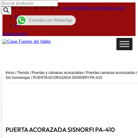
Búsqueda
de
619 01 78 67 - 93 789 40 04
comercial@arcasterrassa.com
productos
X
Consulta con WhatsApp
X
0 elementos
Inicio
/
Tienda
/
Puertas y cámaras acorazadas
/
Puertas camaras acorazadas
/
Sin homologar
/ PUERTA ACORAZADA SISNORFI PA-410
PUERTA ACORAZADA SISNORFI PA-410