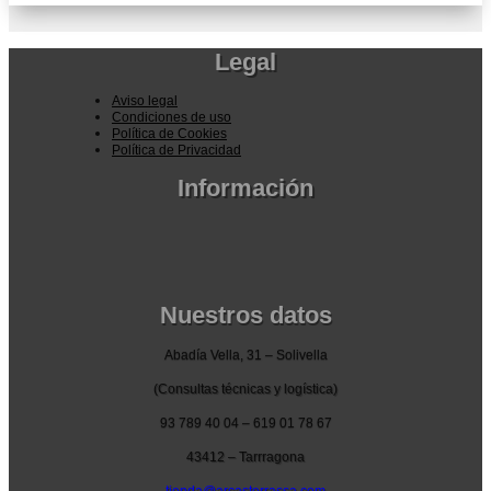
Legal
Aviso legal
Condiciones de uso
Política de Cookies
Política de Privacidad
Información
Pedidos por la pagina web
Pedido por teléfono o email
Envío y garantia
Pago seguro
Nuestros datos
Abadía Vella, 31 – Solivella
(Consultas técnicas y logística)
93 789 40 04 – 619 01 78 67
43412 – Tarrragona