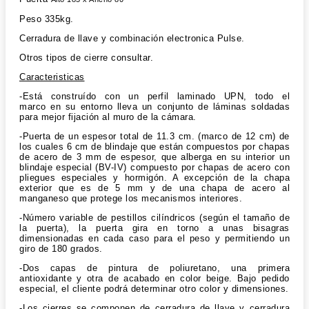
Peso 335kg.
Cerradura de llave y combinación electronica Pulse.
Otros tipos de cierre consultar.
Caracteristicas
-Está construído con un perfil laminado UPN, todo el
marco en su entorno lleva un conjunto de láminas soldadas
para mejor fijación al muro de la cámara.
-Puerta de un espesor total de 11.3 cm. (marco de 12 cm) de
los cuales 6 cm de blindaje que están compuestos por chapas
de acero de 3 mm de espesor, que alberga en su interior un
blindaje especial (BV-IV) compuesto por chapas de acero con
pliegues especiales y hormigón. A excepción de la chapa
exterior que es de 5 mm y de una chapa de acero al
manganeso que protege los mecanismos interiores.
-Número variable de pestillos cilíndricos (según el tamaño de
la puerta), la puerta gira en torno a unas bisagras
dimensionadas en cada caso para el peso y permitiendo un
giro de 180 grados.
-Dos capas de pintura de poliuretano, una primera
antioxidante y otra de acabado en color beige. Bajo pedido
especial, el cliente podrá determinar otro color y dimensiones.
-Los cierres se componen de cerradura de llave y cerradura