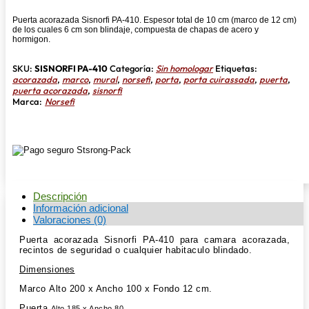
Puerta acorazada Sisnorfi PA-410. Espesor total de 10 cm (marco de 12 cm)
de los cuales 6 cm son blindaje, compuesta de chapas de acero y
hormigon.
SKU:
SISNORFI PA-410
Categoría:
Sin homologar
Etiquetas:
acorazada
,
marco
,
mural
,
norsefi
,
porta
,
porta cuirassada
,
puerta
,
puerta acorazada
,
sisnorfi
Marca:
Norsefi
Descripción
Información adicional
Valoraciones (0)
Puerta acorazada Sisnorfi PA-410 para camara acorazada,
recintos de seguridad o cualquier habitaculo blindado.
Dimensiones
Marco Alto 200 x Ancho 100 x Fondo 12 cm.
Puerta
Alto 185 x Ancho 80