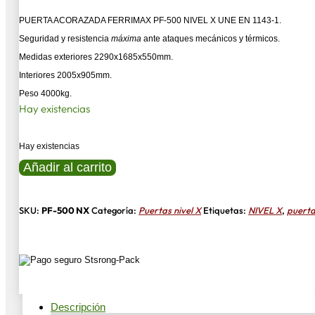
PUERTA ACORAZADA FERRIMAX PF-500 NIVEL X UNE EN 1143-1.
Seguridad y resistencia
máxima
ante ataques mecánicos y térmicos.
Medidas exteriores 2290x1685x550mm.
Interiores 2005x905mm.
Peso 4000kg.
Hay existencias
Hay existencias
PUERTA
Añadir al carrito
ACORAZADA
FERRIMAX
PF-
500
SKU:
PF-500 NX
Categoría:
Puertas nivel X
Etiquetas:
NIVEL X
,
puert
NIVEL
X
cantidad
Descripción