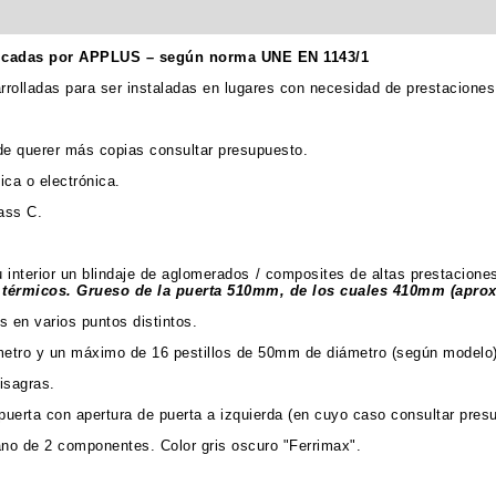
ficadas por APPLUS – según norma UNE EN 1143/1
rrolladas para ser instaladas en lugares con necesidad de prestacione
de querer más copias consultar presupuesto.
ca o electrónica.
ass C.
 interior un blindaje de aglomerados / composites de altas prestacione
 térmicos. Grueso de la puerta 510mm, de los cuales 410mm (aprox.
 en varios puntos distintos.
ámetro y un máximo de 16 pestillos de 50mm de diámetro (según modelo)
isagras.
 puerta con apertura de puerta a izquierda (en cuyo caso consultar pres
ano de 2 componentes. Color gris oscuro "Ferrimax".