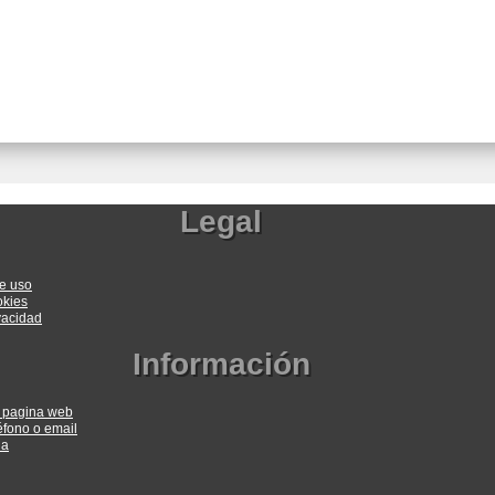
+
Legal
e uso
okies
ivacidad
Información
a pagina web
éfono o email
ia