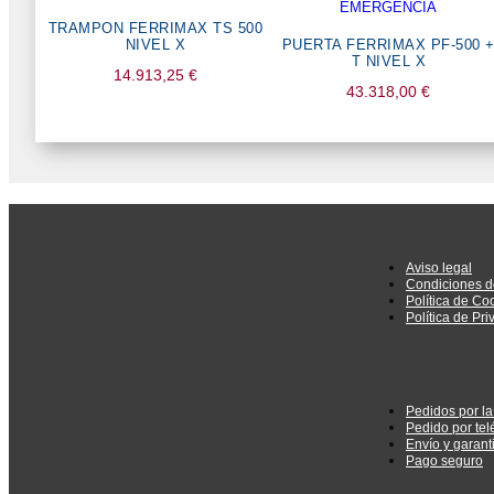
TRAMPON FERRIMAX TS 500
NIVEL X
PUERTA FERRIMAX PF-500 
T NIVEL X
14.913,25
€
43.318,00
€
Aviso legal
Condiciones d
Política de Co
Política de Pr
Pedidos por l
Pedido por tel
Envío y garant
Pago seguro