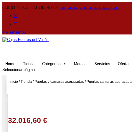
619 01 78 67 - 93 789 40 04
comercial@arcasterrassa.com
X
X
0 elementos
Home
Tienda
Categorías
Marcas
Servicios
Ofertas
Seleccionar página
Inicio
/
Tienda
/
Puertas y cámaras acorazadas
/
Puertas camaras acorazada
32.016,60
€