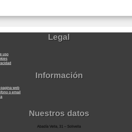
Legal
e uso
okies
ivacidad
Información
a pagina web
éfono o email
ia
Nuestros datos
Abadía Vella, 31 – Solivella