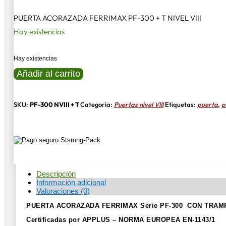
PUERTA ACORAZADA FERRIMAX PF-300 + T NIVEL VIII
Hay existencias
Hay existencias
PUERTA
Añadir al carrito
FERRIMAX
PF-
300
+
SKU:
PF-300 NVIII + T
Categoría:
Puertas nivel VIII
Etiquetas:
puerta
,
p
T
NIVEL
VIII
cantidad
Descripción
Información adicional
Valoraciones (0)
PUERTA ACORAZADA FERRIMAX
Serie PF-300 CON TRAM
Certificadas por APPLUS – NORMA EUROPEA EN-1143/1