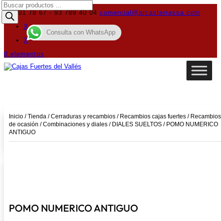
Búsqueda
de
619 01 78 67 - 93 789 40 04
comercial@arcasterrassa.com
productos
X
Consulta con WhatsApp
X
0 elementos
Inicio
/
Tienda
/
Cerraduras y recambios
/
Recambios cajas fuertes
/
Recambios
de ocasión
/
Combinaciones y diales
/
DIALES SUELTOS
/ POMO NUMERICO
ANTIGUO
POMO NUMERICO ANTIGUO