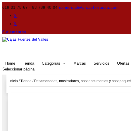
619 01 78 67 - 93 789 40 04
comercial@arcasterrassa.com
X
X
0 elementos
Home
Tienda
Categorías
Marcas
Servicios
Ofertas
Seleccionar página
Inicio
/
Tienda
/
Pasamonedas, mostradores, pasadocumentos y pasapaquet