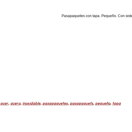
Pasapaquetes con tapa. Pequeño. Con sistem
:
acer
,
acero
,
inoxidable
,
pasapaquetes
,
pasapaquets
,
pequeño
,
tapa