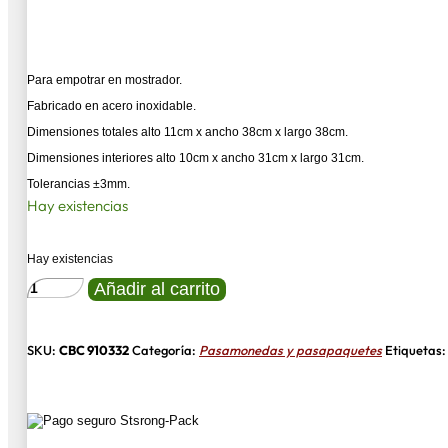
Para empotrar en mostrador.
Fabricado en acero inoxidable.
Dimensiones totales alto 11cm x ancho 38cm x largo 38cm.
Dimensiones interiores alto 10cm x ancho 31cm x largo 31cm.
Tolerancias ±3mm.
Hay existencias
Hay existencias
PASAPAQUETES
Añadir al carrito
CBC
910332
PEQUEÑO
CON
SKU:
CBC 910332
Categoría:
Pasamonedas y pasapaquetes
Etiquetas
TAPA
ACERO
INOXIDABLE
cantidad