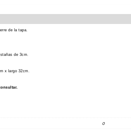
rre de la tapa.
estañas de 3cm.
cm x largo 32cm.
onsultar.
0