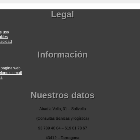
Legal
e uso
okies
ivacidad
Información
a pagina web
éfono o email
ia
Nuestros datos
Abadía Vella, 31 – Solivella
(Consultas técnicas y logística)
93 789 40 04 – 619 01 78 67
43412 – Tarrragona