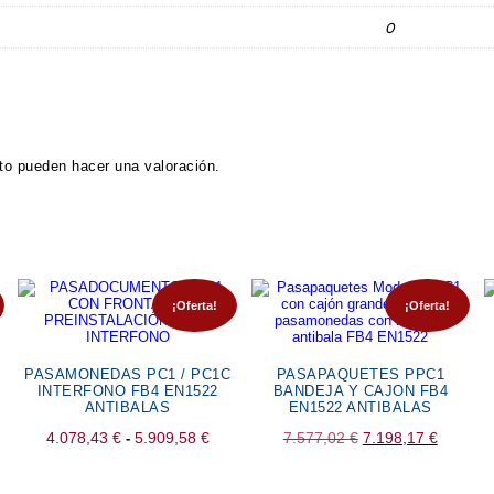
0
to pueden hacer una valoración.
¡Oferta!
¡Oferta!
PASAMONEDAS PC1 / PC1C
PASAPAQUETES PPC1
INTERFONO FB4 EN1522
BANDEJA Y CAJON FB4
ANTIBALAS
EN1522 ANTIBALAS
Rango
El
El
4.078,43
€
5.909,58
€
7.577,02
€
7.198,17
€
-
io
de
precio
precio
al
precios:
original
actual