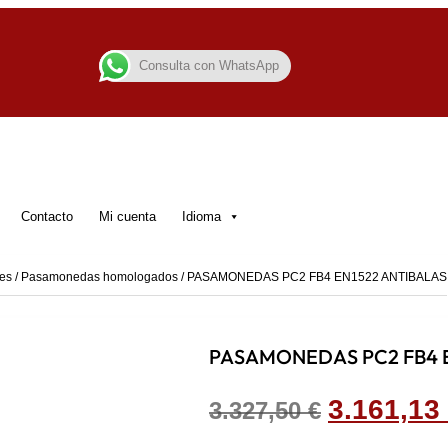
Consulta con WhatsApp
Contacto
Mi cuenta
Idioma
es
/
Pasamonedas homologados
/ PASAMONEDAS PC2 FB4 EN1522 ANTIBALAS
PASAMONEDAS PC2 FB4 E
El
3.161,13
3.327,50
€
precio