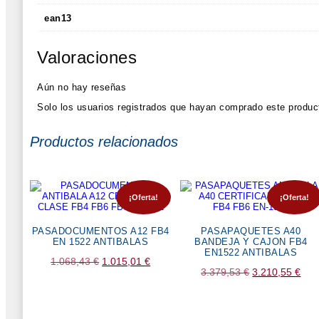
ean13
Valoraciones
Aún no hay reseñas
Solo los usuarios registrados que hayan comprado este produc
Productos relacionados
¡Oferta!
¡Oferta!
PASADOCUMENTOS A12 FB4
PASAPAQUETES A40
EN 1522 ANTIBALAS
BANDEJA Y CAJON FB4
EN1522 ANTIBALAS
El
El
1.068,43
€
1.015,01
€
El
El
3.379,53
€
3.210,55
€
precio
precio
precio
prec
original
actual
original
actu
era:
es: