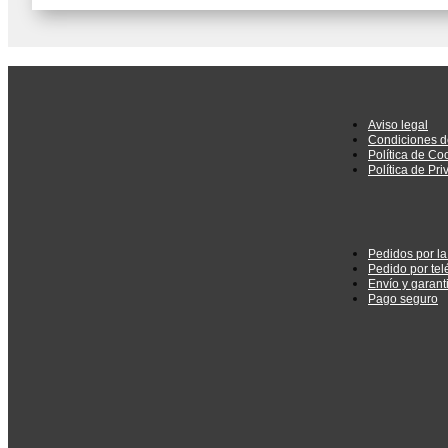
era:
es:
1.068,43 €.
1.015,01 €.
3.379,53 €.
3.21
Aviso legal
Condiciones d
Política de Co
Política de Pr
Pedidos por l
Pedido por tel
Envío y garant
Pago seguro