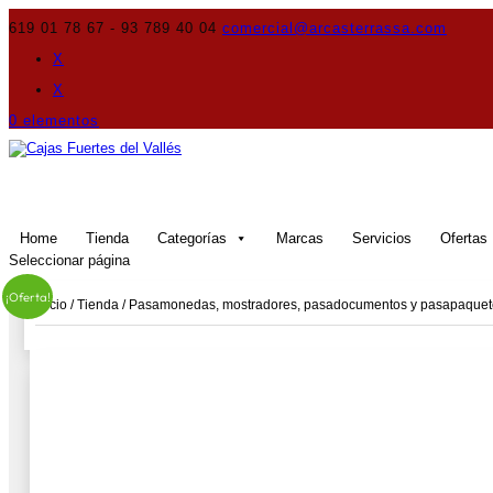
619 01 78 67 - 93 789 40 04
comercial@arcasterrassa.com
X
X
0 elementos
Home
Tienda
Categorías
Marcas
Servicios
Ofertas
Seleccionar página
¡Oferta!
Inicio
/
Tienda
/
Pasamonedas, mostradores, pasadocumentos y pasapaquet