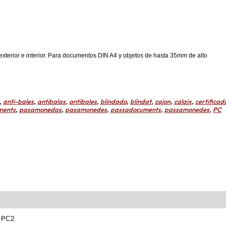
original
era:
3.327,50 €
xterior e interior. Para documentos DIN A4 y objetos de hasta 35mm de alto
,
anti-bales
,
antibalas
,
antibales
,
blindado
,
blindat
,
cajon
,
calaix
,
certificad
ments
,
pasamonedas
,
pasamonedes
,
passadocuments
,
passamonedes
,
PC
 PC2.