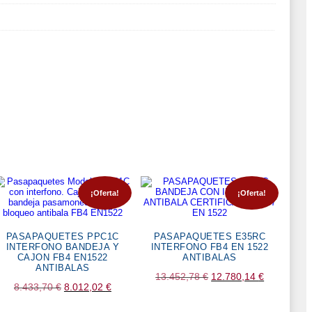
¡Oferta!
¡Oferta!
PASAPAQUETES PPC1C
PASAPAQUETES E35RC
INTERFONO BANDEJA Y
INTERFONO FB4 EN 1522
CAJON FB4 EN1522
ANTIBALAS
ANTIBALAS
El
El
13.452,78
€
12.780,14
€
El
El
8.433,70
€
8.012,02
€
precio
precio
precio
precio
original
actual