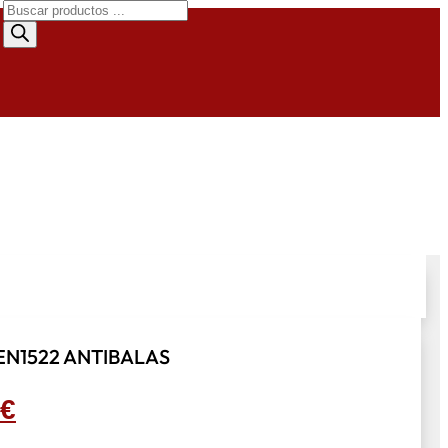
Búsqueda
de
productos
N1522 ANTIBALAS
El
€
precio