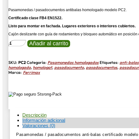
Pasamonedas / pasadocumentos antibalas homologado modelo PC2.
Certificado clase FB4 EN1522.
Listo para montar en fachada.
Lugares exteriores o interiores cubiertos.
Cajón deslizante con guía de rodamientos y bloqueo automático en posición e
PASAMONEDAS
Añadir al carrito
PC2
FB4
EN1522
ANTIBALAS
SKU:
PC2
Categoría:
Pasamonedas homologados
Etiquetas:
anti-balas
cantidad
homologado
,
homologat
,
pasadocumento
,
pasadocumentos
,
pasadocu
Marca:
Ferrimax
Descripción
Información adicional
Valoraciones (0)
Pasamonedas / pasadocumentos anti-balas certificado modelo