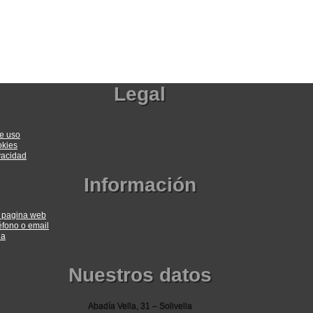
Legal
e uso
okies
ivacidad
Información
a pagina web
éfono o email
ia
Nuestros datos
Abadía Vella, 31 – Solivella