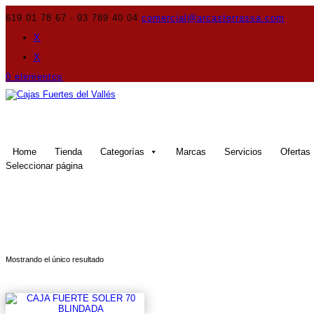
619 01 78 67 - 93 789 40 04
comercial@arcasterrassa.com
X
X
0 elementos
Home
Tienda
Categorías
Marcas
Servicios
Ofertas
Seleccionar página
Mostrando el único resultado