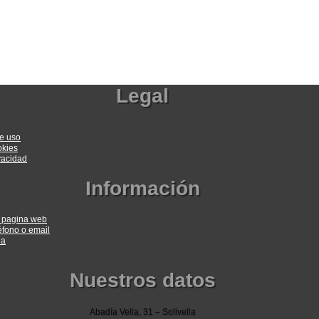
Legal
e uso
okies
ivacidad
Información
a pagina web
éfono o email
ia
Nuestros datos
Abadía Vella, 31 – Solivella