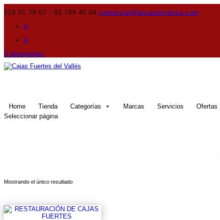
619 01 78 67 - 93 789 40 04
comercial@arcasterrassa.com
X
X
0 elementos
Home
Tienda
Categorías
Marcas
Servicios
Ofertas
Seleccionar página
Mostrando el único resultado