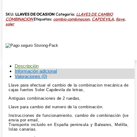
COMBINACIONES
MECANICAS
SOLER
SKU:
LLAVES DE OCASION
Categoría:
LLAVES DE CAMBIO
CAPDEVILA
COMBINACION
Etiquetas:
cambio combinacion
,
CAPDEVILA
,
llave
,
ANTIGUAS
soler
cantidad
Descripción
Información adicional
Valoraciones (0)
Llave para efectuar el cambio de la combinacion mecánica de
cajas fuertes Soler Capdevila de letras,
Antiguas combinaciones de 2 ruedas,
Llave para cambio del numero de la combinación.
Instrucciones de funcionamiento, cambio de combinación (se
envia por email,
Transporte incluido en España peninsula y Baleares, Melilla,
Islas canarias.