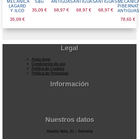
MECANICA
S&G
ANTIGUAS
ANTIGUAS
ANTIGUAS
MECANIC
LAGARD
PIBERNAT
35,09
€
68,97
€
68,97
€
68,97
€
Y ILCO
ANTIGUA
35,09
€
78,65
€
Legal
Aviso legal
Condiciones de uso
Política de Cookies
Política de Privacidad
Información
Pedidos por la pagina web
Pedido por teléfono o email
Envío y garantia
Pago seguro
Nuestros datos
Abadía Vella, 31 – Solivella