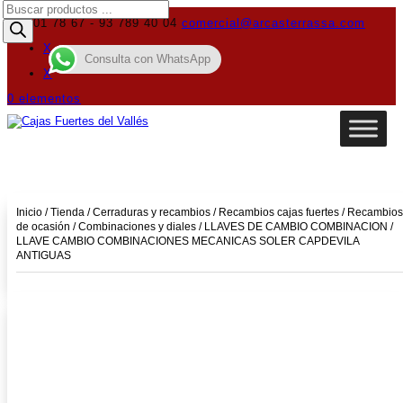
Búsqueda
de
619 01 78 67 - 93 789 40 04
comercial@arcasterrassa.com
productos
X
Consulta con WhatsApp
X
0 elementos
Inicio
/
Tienda
/
Cerraduras y recambios
/
Recambios cajas fuertes
/
Recambios
de ocasión
/
Combinaciones y diales
/
LLAVES DE CAMBIO COMBINACION
/
LLAVE CAMBIO COMBINACIONES MECANICAS SOLER CAPDEVILA
ANTIGUAS