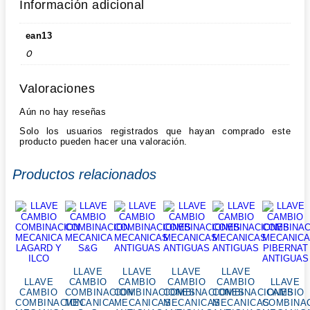
Información adicional
ean13
0
Valoraciones
Aún no hay reseñas
Solo los usuarios registrados que hayan comprado este
producto pueden hacer una valoración.
Productos relacionados
LLAVE
LLAVE
LLAVE
LLAVE
LLAVE
CAMBIO
CAMBIO
CAMBIO
CAMBIO
LLAVE
CAMBIO
COMBINACION
COMBINACIONES
COMBINACIONES
COMBINACIONES
CAMBIO
COMBINACION
MECANICA
MECANICAS
MECANICAS
MECANICAS
COMBINA