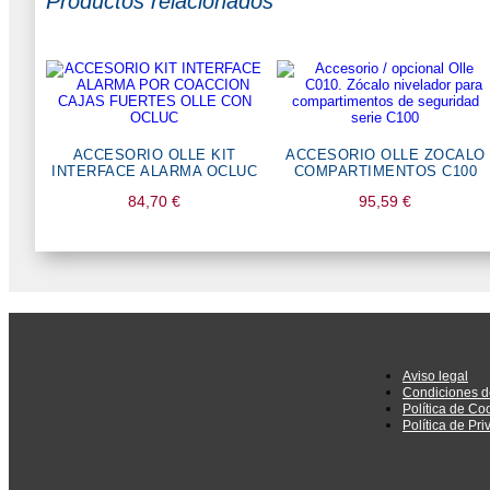
Productos relacionados
ACCESORIO OLLE KIT
ACCESORIO OLLE ZOCALO
INTERFACE ALARMA OCLUC
COMPARTIMENTOS C100
84,70
€
95,59
€
Aviso legal
Condiciones d
Política de Co
Política de Pr