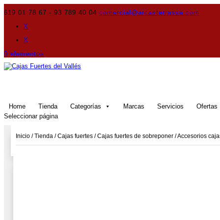
619 01 78 67 - 93 789 40 04
comercial@arcasterrassa.com
X
X
0 elementos
Home
Tienda
Categorías
Marcas
Servicios
Ofertas
Seleccionar página
Inicio
/
Tienda
/
Cajas fuertes
/
Cajas fuertes de sobreponer
/
Accesorios caja