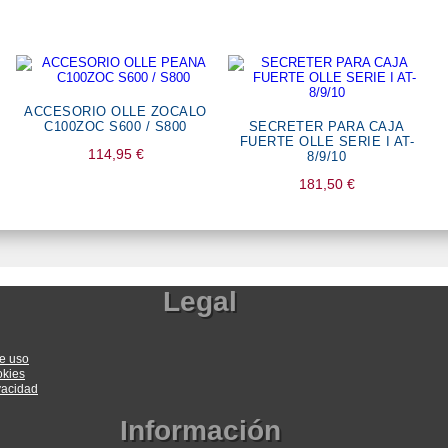
ACCESORIO OLLE ZOCALO
C100ZOC S600 / S800
SECRETER PARA CAJA
FUERTE OLLE SERIE I AT-
114,95
€
8/9/10
181,50
€
Legal
e uso
okies
ivacidad
Información