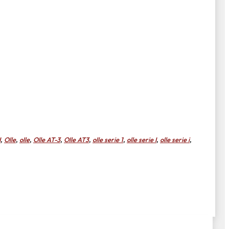
I
,
Olle
,
olle
,
Olle AT-3
,
Olle AT3
,
olle serie 1
,
olle serie I
,
olle serie i
,