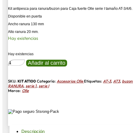
Kit antipesca para ranura/buzon para Caja fuerte Olle serie I tamaño AT-3/4/6.
Disponible en puerta
Ancho ranura 130 mm
Alto ranura 20 mm.
Hay existencias
Hay existencias
KIT
Añadir al carrito
ANTIPESCA
BUZON
PARA
CAJA
SKU:
KIT AT100
Categoría:
Accesorios Olle
Etiquetas:
AT-3
,
AT3
,
buzon
FUERTE
RANURA
,
serie 1
,
serie I
OLLE
Marca:
Olle
SERIE
I
AT-
3/4/6
cantidad
Descripción