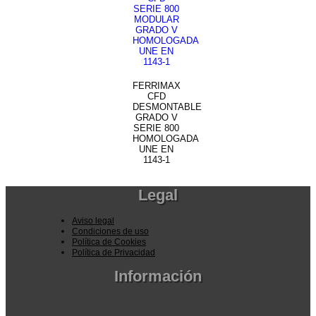
FERRIMAX
CFD
DESMONTABLE
GRADO V
SERIE 800
HOMOLOGADA
UNE EN
1143-1
Legal
Aviso legal
Condiciones de uso
Política de Cookies
Política de Privacidad
Información
Pedidos por la pagina web
Pedido por teléfono o email