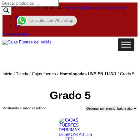
Búsqueda
de
619 01 78 67 - 93 789 40 04
comercial@arcasterrassa.com
productos
X
Consulta con WhatsApp
X
0 elementos
Inicio
/
Tienda
/
Cajas fuertes
/
Homologadas UNE EN 1143-1
/ Grado 5
Grado 5
Mostrando el único resultado