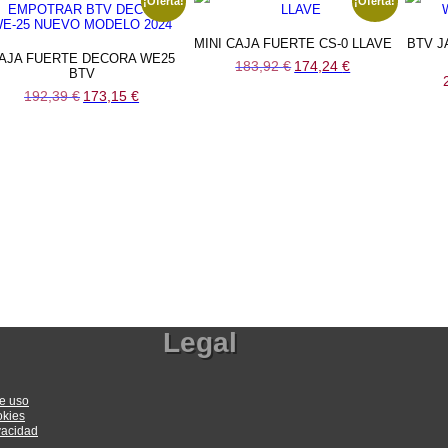
¡Oferta!
¡Oferta!
MINI CAJA FUERTE CS-0 LLAVE
BTV J
AJA FUERTE DECORA WE25
El
El
183,92
€
174,24
€
BTV
precio
precio
original
actual
El
El
192,39
€
173,15
€
era:
es:
precio
precio
183,92 €.
174,24 €.
original
actual
era:
es:
192,39 €.
173,15 €.
Legal
e uso
okies
ivacidad