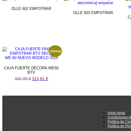
OLLE 602 EMPOTRAR
OLLE 603 EMPOTRAR
C
¡Oferta!
CAJA FUERTE DECORA WE60
BTV
El
El
350,90
€
315,81
€
precio
precio
original
actual
era:
es:
350,90 €.
315,81 €.
Aviso legal
Condiciones d
Política de Co
Política de Pr