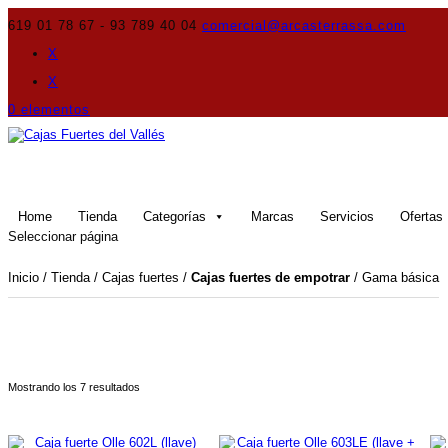
619 01 78 67 - 93 789 40 04
comercial@arcasterrassa.com
X
X
0 elementos
Home
Tienda
Categorías
Marcas
Servicios
Ofertas
Seleccionar página
Inicio
/
Tienda
/
Cajas fuertes
/
Cajas fuertes de empotrar
/ Gama básica
Ordenado
Mostrando los 7 resultados
por
precio:
bajo
a
alto