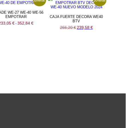
¡Oferta!
¡Oferta!
ADE WE-27 WE-40 WE-56
EMPOTRAR
CAJA FUERTE DECORA WE40
BTV
Rango
233,05
€
352,84
€
-
de
El
El
266,20
€
239,58
€
precios:
precio
precio
desde
original
actual
233,05 €
era:
es:
hasta
266,20 €.
239,58 €.
352,84 €