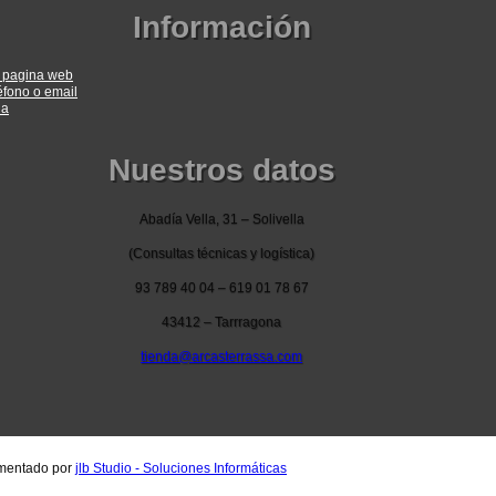
Información
a pagina web
éfono o email
ia
Nuestros datos
Abadía Vella, 31 – Solivella
(Consultas técnicas y logística)
93 789 40 04 – 619 01 78 67
43412 – Tarrragona
tienda@arcasterrassa.com
ementado por
jlb Studio - Soluciones Informáticas