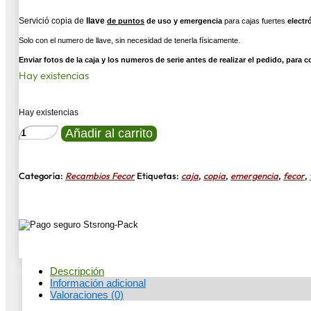
Servició copia de
llave
de puntos
de uso y emergencia
para cajas fuertes
electr
Solo con el numero de llave, sin necesidad de tenerla físicamente.
Enviar fotos de la caja y los numeros de serie antes de realizar el pedido, para
Hay existencias
Hay existencias
FECOR
Añadir al carrito
COPIA
LLAVE
DE
USO
Categoría:
Recambios Fecor
Etiquetas:
caja
,
copia
,
emergencia
,
fecor
,
Y
EMERGENCIA
cantidad
Descripción
Información adicional
Valoraciones (0)