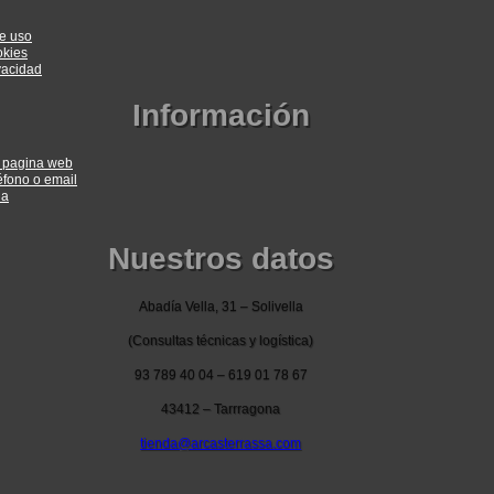
e uso
okies
ivacidad
Información
a pagina web
éfono o email
ia
Nuestros datos
Abadía Vella, 31 – Solivella
(Consultas técnicas y logística)
93 789 40 04 – 619 01 78 67
43412 – Tarrragona
tienda@arcasterrassa.com