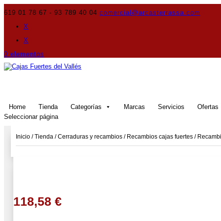
619 01 78 67 - 93 789 40 04
comercial@arcasterrassa.com
X
X
0 elementos
Home
Tienda
Categorías
Marcas
Servicios
Ofertas
Seleccionar página
Inicio
/
Tienda
/
Cerraduras y recambios
/
Recambios cajas fuertes
/
Recambio
118,58
€