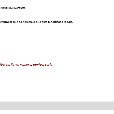
m
ónicas
arca
Fecor.
 comprobar que es posible o que este modificada la caja.
fuerte
,
llave
,
numero
,
puntos
,
serie