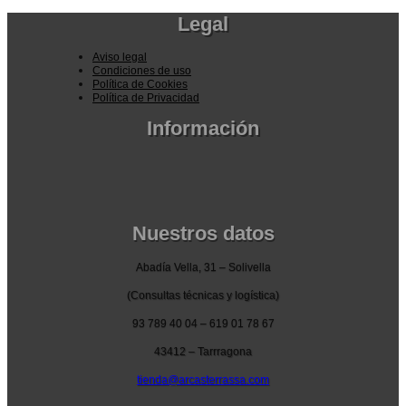
Legal
Aviso legal
Condiciones de uso
Política de Cookies
Política de Privacidad
Información
Pedidos por la pagina web
Pedido por teléfono o email
Envío y garantia
Pago seguro
Nuestros datos
Abadía Vella, 31 – Solivella
(Consultas técnicas y logística)
93 789 40 04 – 619 01 78 67
43412 – Tarrragona
tienda@arcasterrassa.com