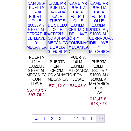
PUERTA
PUERTA
12LM.
PUERTA
14LM.
PUERTA
1002LM /
2M.
1004LM.
13LM.
S1002LM.
CFC2M.
MECÁNICA
1003LM /
MECÁNICA
COMBINACIÓN
CON
S1003LM /
CON
MECÁNICA
LLAVE
S1005LM.
LLAVE
MECÁNICA
571,12
€
584,43
€
CON
567,49
€
-
LLAVE
Rango
597,74
€
de
613,47
€
-
precios:
Rango
643,72
€
desde
de
567,49 €
precios:
hasta
desde
←
1
2
3
…
17
18
19
20
597,74 €
613,47 €
hasta
643,72 €