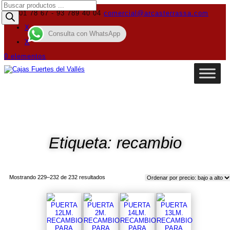
Búsqueda
de
619 01 78 67 - 93 789 40 04
comercial@arcasterrassa.com
productos
X
Consulta con WhatsApp
X
0 elementos
Etiqueta: recambio
Ordenado
Mostrando 229–232 de 232 resultados
por
precio:
bajo
a
alto