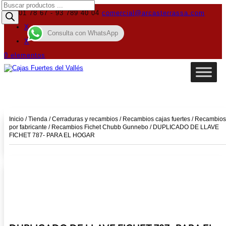
Búsqueda
de
619 01 78 67 - 93 789 40 04
comercial@arcasterrassa.com
productos
X
Consulta con WhatsApp
X
0 elementos
Inicio
/
Tienda
/
Cerraduras y recambios
/
Recambios cajas fuertes
/
Recambios
por fabricante
/
Recambios Fichet Chubb Gunnebo
/ DUPLICADO DE LLAVE
FICHET 787- PARA EL HOGAR