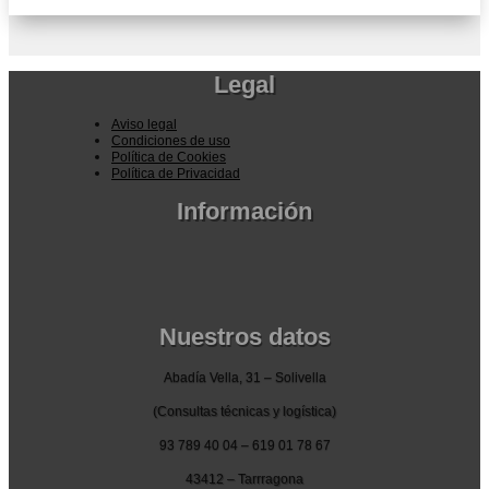
Legal
Aviso legal
Condiciones de uso
Política de Cookies
Política de Privacidad
Información
Pedidos por la pagina web
Pedido por teléfono o email
Envío y garantia
Pago seguro
Nuestros datos
Abadía Vella, 31 – Solivella
(Consultas técnicas y logística)
93 789 40 04 – 619 01 78 67
43412 – Tarrragona