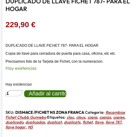
DUPLICADO DE LLAVE FICHET 787- PARA EL
HOGAR
229,90
€
DUPLICADO DE LLAVE FICHET 787- PARA EL HOGAR
Copia de llave para cerradura de puerta para casa, oficina, etc etc.
Precisamos foto de la Tarjeta de Fichet, con la numeracion.
Hay existencias
Hay existencias
DUPLICADO
Añadir al carrito
DE
LLAVE
FICHET
787-
SKU:
DISMACE /FICHET NS ZONA FRANCA
Categoría:
Recambios
PARA
Fichet Chubb Gunnebo
Etiquetas:
clau
,
claus
,
copia
,
copias
,
copies
,
EL
duplicado
,
duplicados
,
duplicat
,
duplicats
,
fichet
,
llave
,
llave 787
,
HOGAR
llave hogar
,
NS
cantidad