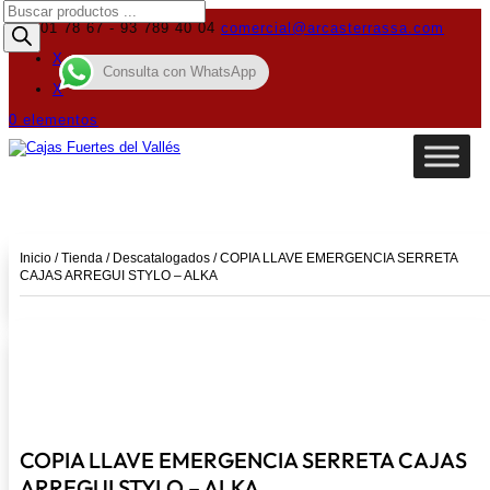
Búsqueda
de
619 01 78 67 - 93 789 40 04
comercial@arcasterrassa.com
productos
X
Consulta con WhatsApp
X
0 elementos
Inicio
/
Tienda
/
Descatalogados
/ COPIA LLAVE EMERGENCIA SERRETA
CAJAS ARREGUI STYLO – ALKA
COPIA LLAVE EMERGENCIA SERRETA CAJAS
ARREGUI STYLO – ALKA