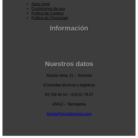
Aviso legal
Condiciones de uso
Política de Cookies
Política de Privacidad
Información
Pedidos por la pagina web
Pedido por teléfono o email
Envío y garantia
Pago seguro
Nuestros datos
Abadía Vella, 31 – Solivella
(Consultas técnicas y logística)
93 789 40 04 – 619 01 78 67
43412 – Tarrragona
tienda@arcasterrassa.com