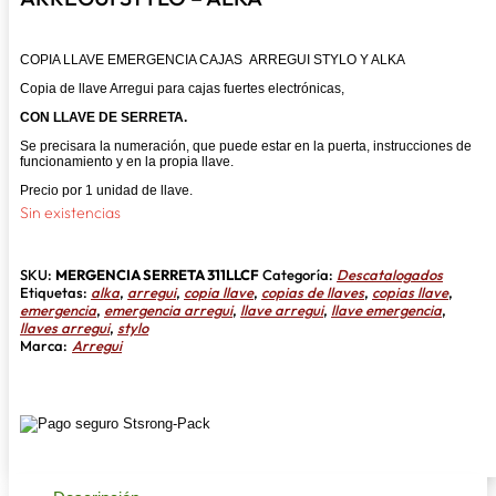
COPIA LLAVE EMERGENCIA CAJAS ARREGUI STYLO Y ALKA
Copia de llave Arregui para cajas fuertes electrónicas,
CON LLAVE DE SERRETA.
Se precisara la numeración, que puede estar en la puerta, instrucciones de
funcionamiento y en la propia llave.
Precio por 1 unidad de llave.
Sin existencias
SKU:
MERGENCIA SERRETA 311LLCF
Categoría:
Descatalogados
Etiquetas:
alka
,
arregui
,
copia llave
,
copias de llaves
,
copias llave
,
emergencia
,
emergencia arregui
,
llave arregui
,
llave emergencia
,
llaves arregui
,
stylo
Marca:
Arregui