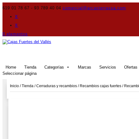
619 01 78 67 - 93 789 40 04
comercial@arcasterrassa.com
X
X
0 elementos
Home
Tienda
Categorías
Marcas
Servicios
Ofertas
Seleccionar página
Inicio
/
Tienda
/
Cerraduras y recambios
/
Recambios cajas fuertes
/
Recambi