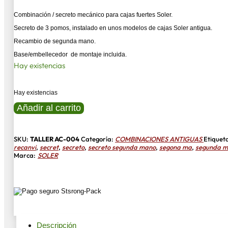
Combinación / secreto mecánico para cajas fuertes Soler.
Secreto de 3 pomos, instalado en unos modelos de cajas Soler antigua.
Recambio de segunda mano.
Base/embellecedor de montaje incluida.
Hay existencias
Hay existencias
COMBINACION
Añadir al carrito
SOLER
3
BOTONES
cantidad
SKU:
TALLER AC-004
Categoría:
COMBINACIONES ANTIGUAS
Etiquet
recanvi
,
secret
,
secreto
,
secreto segunda mano
,
segona ma
,
segunda 
Marca:
SOLER
Descripción