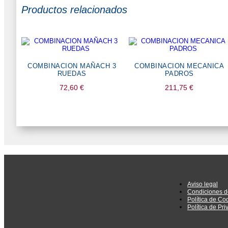
Productos relacionados
COMBINACION MAÑACH 3
COMBINACION MECANICA
RUEDAS
PADROS
72,60
€
211,75
€
Aviso legal
Condiciones d
Política de Co
Política de Pr