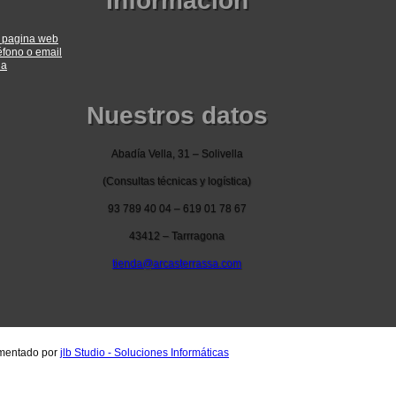
Información
a pagina web
éfono o email
ia
Nuestros datos
Abadía Vella, 31 – Solivella
(Consultas técnicas y logística)
93 789 40 04 – 619 01 78 67
43412 – Tarrragona
tienda@arcasterrassa.com
ementado por
jlb Studio - Soluciones Informáticas