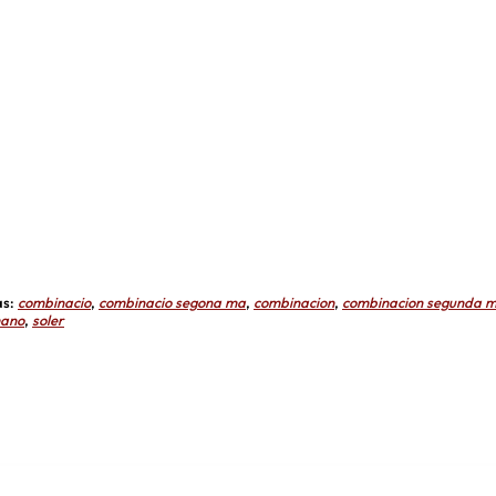
as:
combinacio
,
combinacio segona ma
,
combinacion
,
combinacion segunda 
mano
,
soler