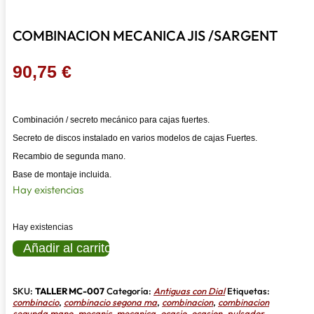
COMBINACION MECANICA JIS /SARGENT
90,75
€
Combinación / secreto mecánico para cajas fuertes.
Secreto de discos instalado en varios modelos de cajas Fuertes.
Recambio de segunda mano.
Base de montaje incluida.
Hay existencias
Hay existencias
COMBINACION
Añadir al carrito
MECANICA
JIS
/SARGENT
cantidad
SKU:
TALLER MC-007
Categoría:
Antiguas con Dial
Etiquetas:
combinacio
,
combinacio segona ma
,
combinacion
,
combinacion
segunda mano
,
mecanic
,
mecanica
,
ocasio
,
ocasion
,
pulsador
,