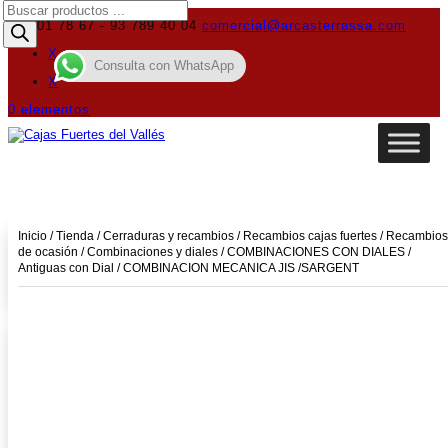
Búsqueda
de
619 01 78 67 - 93 789 40 04
comercial@arcasterrassa.com
productos
X
Consulta con WhatsApp
X
0 elementos
Inicio
/
Tienda
/
Cerraduras y recambios
/
Recambios cajas fuertes
/
Recambios
de ocasión
/
Combinaciones y diales
/
COMBINACIONES CON DIALES
/
Antiguas con Dial
/ COMBINACION MECANICA JIS /SARGENT