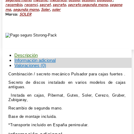
recambio
,
recanvi
,
secret
,
secreto
,
secreto segunda mano
,
segona
ma
,
segunda mano
,
Soler
,
soler
Marca:
SOLER
Descripción
Información adicional
Valoraciones (0)
Combinación / secreto mecánico Pulsador para cajas fuertes .
Secreto de discos instalado en varios modelos de cajas
antiguas.
Instada en cajas, Pibernat, Gutes, Soler, Cerezo, Gruber,
Zubigaray,
Recambio de segunda mano.
Base de montaje incluida.
*Transporte incluido en España peninsular.