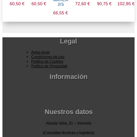
60,50
€
60,50
€
72,60
€
90,75
€
102,85
€
JIS
66,55
€
Legal
Aviso legal
Condiciones de uso
Política de Cookies
Política de Privacidad
Información
Pedidos por la pagina web
Pedido por teléfono o email
Envío y garantia
Pago seguro
Nuestros datos
Abadía Vella, 31 – Solivella
(Consultas técnicas y logística)