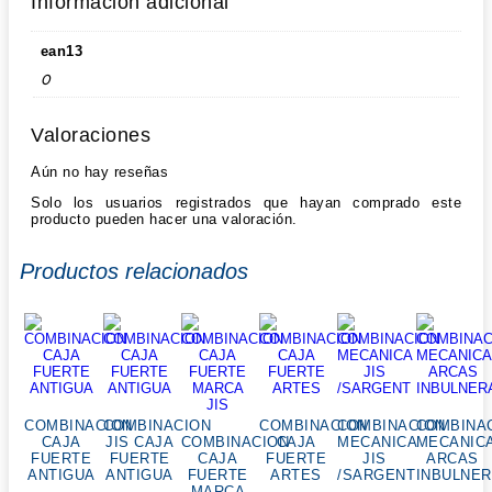
Información adicional
ean13
0
Valoraciones
Aún no hay reseñas
Solo los usuarios registrados que hayan comprado este
producto pueden hacer una valoración.
Productos relacionados
COMBINACION
COMBINACION
COMBINACION
COMBINACION
COMBINA
CAJA
JIS CAJA
COMBINACION
CAJA
MECANICA
MECANIC
FUERTE
FUERTE
CAJA
FUERTE
JIS
ARCAS
ANTIGUA
ANTIGUA
FUERTE
ARTES
/SARGENT
INBULNE
MARCA