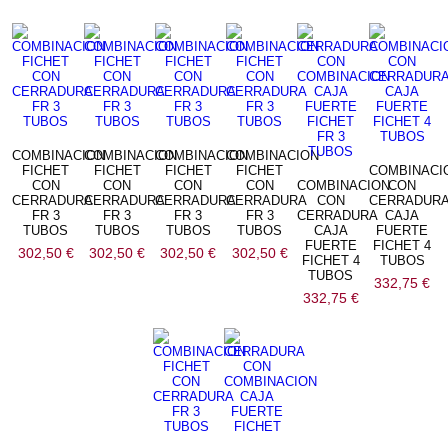
por
precio:
bajo
a
alto
COMBINACION
COMBINACION
COMBINACION
COMBINACION
FICHET
FICHET
FICHET
FICHET
COMBINACI
CON
CON
CON
CON
COMBINACION
CON
CERRADURA
CERRADURA
CERRADURA
CERRADURA
CON
CERRADUR
FR 3
FR 3
FR 3
FR 3
CERRADURA
CAJA
TUBOS
TUBOS
TUBOS
TUBOS
CAJA
FUERTE
FUERTE
FICHET 4
302,50
€
302,50
€
302,50
€
302,50
€
FICHET 4
TUBOS
TUBOS
332,75
€
332,75
€