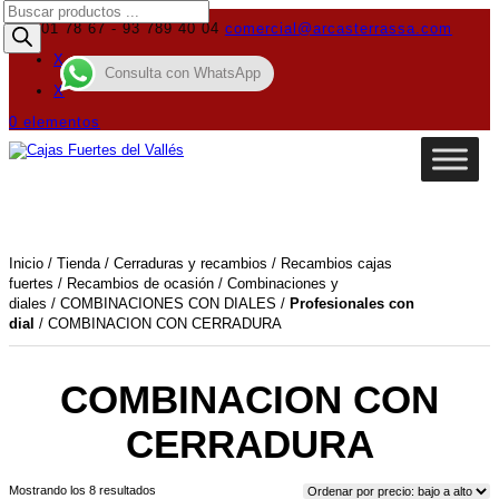
Búsqueda
de
619 01 78 67 - 93 789 40 04
comercial@arcasterrassa.com
productos
X
Consulta con WhatsApp
X
0 elementos
Inicio
/
Tienda
/
Cerraduras y recambios
/
Recambios cajas
fuertes
/
Recambios de ocasión
/
Combinaciones y
diales
/
COMBINACIONES CON DIALES
/
Profesionales con
dial
/ COMBINACION CON CERRADURA
COMBINACION CON
CERRADURA
Ordenado
Mostrando los 8 resultados