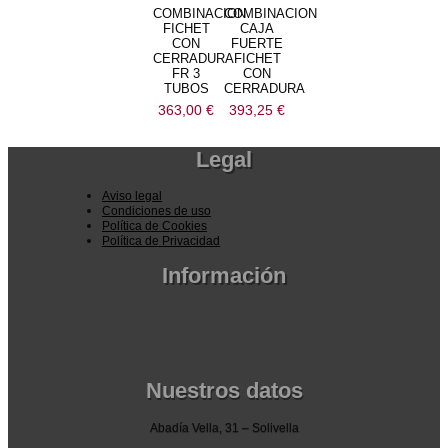
COMBINACION
COMBINACION
FICHET
CAJA
CON
FUERTE
CERRADURA
FICHET
FR 3
CON
TUBOS
CERRADURA
363,00
€
393,25
€
Legal
Aviso legal
Condiciones de uso
Política de Cookies
Política de Privacidad
Información
Pedidos por la pagina web
Pedido por teléfono o email
Envío y garantia
Pago seguro
Nuestros datos
Abadía Vella, 31 – Solivella