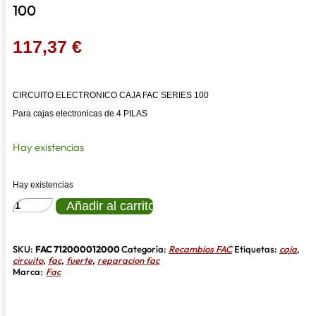
100
117,37
€
CIRCUITO ELECTRONICO CAJA FAC SERIES 100
Para cajas electronicas de 4 PILAS
Hay existencias
Hay existencias
CIRCUITO
Añadir al carrito
ELECTRONICO
CAJA
FAC
SERIES
SKU:
FAC 712000012000
Categoría:
Recambios FAC
Etiquetas:
caja
,
100
circuito
,
fac
,
fuerte
,
reparacion fac
cantidad
Marca:
Fac