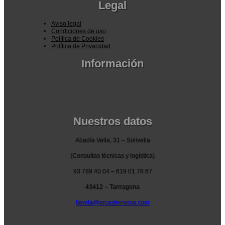
Legal
Aviso legal
Condiciones de uso
Política de Cookies
Política de Privacidad
Información
Pedidos por la pagina web
Pedido por teléfono o email
Envío y garantia
Pago seguro
Nuestros datos
Abadía Vella, 31 – Solivella
(Consultas técnicas y logística)
93 789 40 04 – 619 01 78 67
43412 – Tarrragona
tienda@arcasterrassa.com