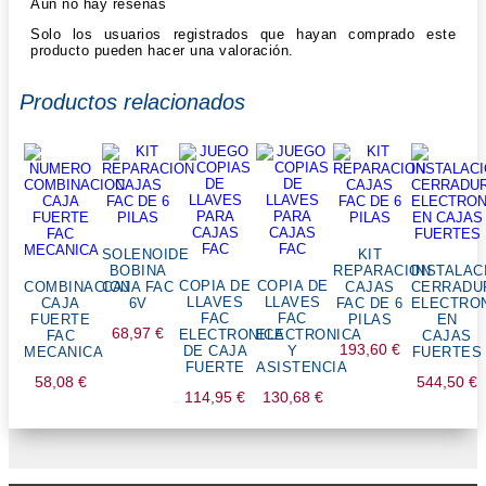
Aún no hay reseñas
Solo los usuarios registrados que hayan comprado este
producto pueden hacer una valoración.
Productos relacionados
SOLENOIDE
KIT
BOBINA
REPARACION
INSTALAC
COPIA DE
COPIA DE
COMBINACION
CAJA FAC
CAJAS
CERRADU
LLAVES
LLAVES
CAJA
6V
FAC DE 6
ELECTRO
FAC
FAC
FUERTE
PILAS
EN
68,97
€
ELECTRONICA
ELECTRONICA
FAC
CAJAS
193,60
€
DE CAJA
Y
MECANICA
FUERTES
FUERTE
ASISTENCIA
58,08
€
544,50
€
114,95
€
130,68
€