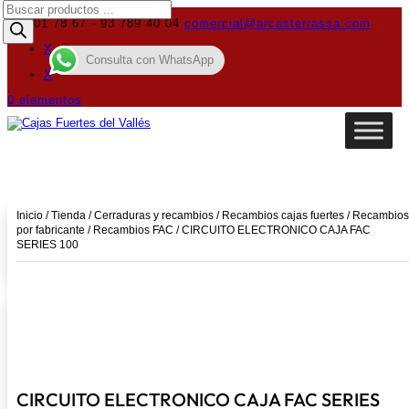
Búsqueda
de
619 01 78 67 - 93 789 40 04
comercial@arcasterrassa.com
productos
X
Consulta con WhatsApp
X
0 elementos
Inicio
/
Tienda
/
Cerraduras y recambios
/
Recambios cajas fuertes
/
Recambios
por fabricante
/
Recambios FAC
/ CIRCUITO ELECTRONICO CAJA FAC
SERIES 100
CIRCUITO ELECTRONICO CAJA FAC SERIES